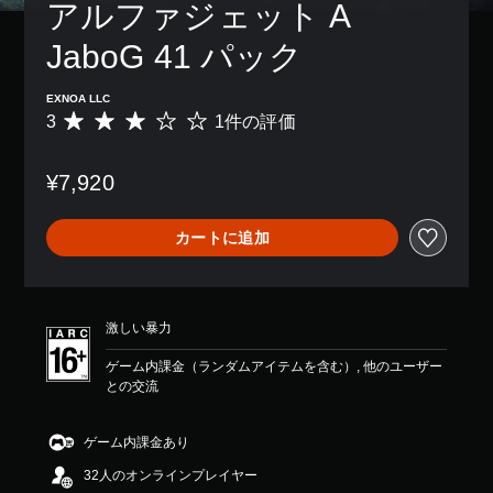
アルファジェット A 
JaboG 41 パック
EXNOA LLC
3
1件の評価
評
価
数
¥7,920
は
1
、
カートに追加
平
均
評
価
は
激しい暴力
5
段
ゲーム内課金（ランダムアイテムを含む）, 他のユーザー
階
との交流
中
の
3
ゲーム内課金あり
で
32人のオンラインプレイヤー
す