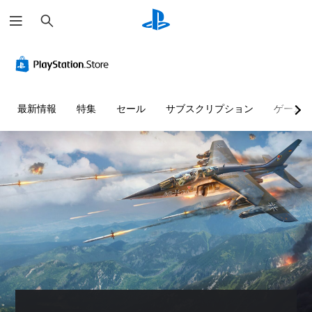
検
索
最新情報
特集
セール
サブスクリプション
ゲーム