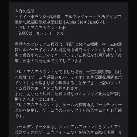
内容の説明
・ドイツ軍ランク6戦闘機「アルファジェット A 西ドイツ空
軍第41戦闘爆撃航空団仕様 | Alpha Jet A JaboG 41」
・プレミアムアカウント15日
・2,000ゴールデンイーグル
商品内のプレミアム兵器は、戦闘における報酬（ゲーム内通
貨シルバーライオン＆兵器開発用研究ポイント）を通常より
多く獲得することができ、プレミアム兵器が利用可能な「改
造」要素の開発を全て完了しています。
プレミアムアカウントを使用した場合、一定期間戦闘におけ
る報酬（ゲーム内通貨シルバーライオン＆兵器開発用研究ポ
イント）を通常より多く獲得することができ、上記のプレミ
アム兵器のボーナスに加算されます。
また、あなたの兵器に配置可能なカスタマイズ要素を2倍利
用できるようにします。
プレミアムアカウントは、ゲーム内有料通貨ゴールデンイー
グルを使用し、ゲーム内のショップより購入することも可能
です。
ゴールデンイーグルは、プレミアムアカウントとプレミアム
兵器やその他ゲーム内アイテムなどを購入する際に使用しま