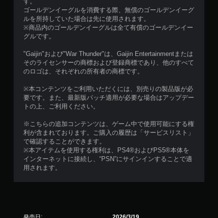
す。
ゴールデンイーグルを消費する際、無償のゴールデンイーグ
ルを所持していた場合は先に使用されます。
※商品内のゴールデンイーグルは全て有償のゴールデンイー
グルです。
"Gaijin"および"War Thunder"は、Gaijin Entertainmentまたは
そのライセンサーの商標および登録商標であり、他のすべて
のロゴは、それぞれの所有者の商標です。
※本コンテンツをご利用いただくには、別売りの製品版が必
要です。また、最新版パッチ適用が必要な場合はアップデー
トの上、ご利用ください。
※こちらの追加コンテンツは、ゲーム中で使用可能にする権
利が含まれております。ご購入の履歴は「サービスリスト」
で確認することができます。
※本アイテムを使用する権利は、PS4®およびPS5®本体を
インターネットに接続し、“PSN”にサインインすることで適
用されます。
発売日:
2026/3/19