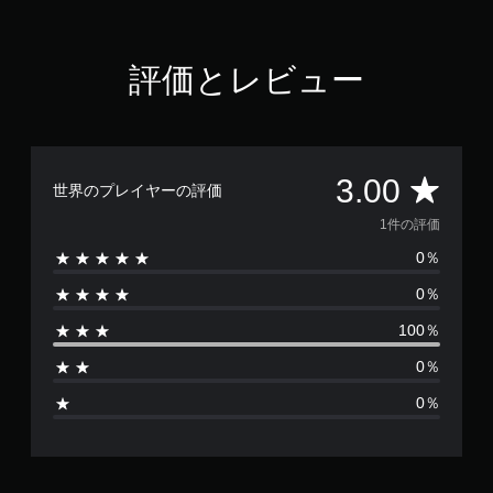
評価とレビュー
評
3.00
世界のプレイヤーの評価
価
1件の評価
0％
数
0％
は
100％
1
0％
、
0％
平
均