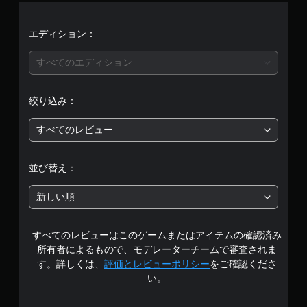
評
価
エディション：
は
すべてのエディション
5
絞り込み：
段
すべてのレビュー
階
中
並び替え：
の
新しい順
1
すべてのレビューはこのゲームまたはアイテムの確認済み
で
所有者によるもので、モデレーターチームで審査されま
す
す。詳しくは、
評価とレビューポリシー
をご確認くださ
い。