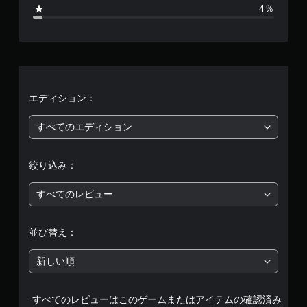
3
4％
、
平
均
評
エディション：
価
すべてのエディション
は
絞り込み：
5
すべてのレビュー
段
階
並び替え：
中
新しい順
の
すべてのレビューはこのゲームまたはアイテムの確認済み
4