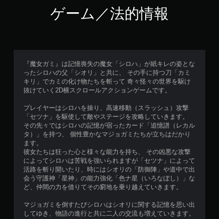
ゲーム／法的情報
『魔女ガミ』は記憶喪失の魔女「シロハ」が紙キレの姿とな
ったシロハの父「シオリ」と共に、 その手に持つ刀「カミ
キリ」でカミの化け物たちを斬って 奇々怪々の世界を駆け
抜けていく2D横スクロールアクションゲームです。
プレイヤーはシロハを操り、高速移動（スラッシュ）攻撃
「セツナ」を駆使して敵やステージを攻略していきます。
その先々ではシロハの記憶が宿ったカード「追憶譜（レカル
タ）」を持つ、 個性豊かなマジョガミたちが立ちはだかり
ます。
彼女たちは狂った心と様々な能力を持ち、 その凶悪な攻撃
によってシロハは苦戦を強いられますが「セツナ」によって
活路を斬り開いたり、時にはシオリの「防御陣」や道中で出
会う守護神「星神」の能力強化「色ナ星（いろなぼし）」な
ど、仲間の力を借りてその窮地を乗り越えていきます。
マジョガミを倒すたびシロハはシオリに関する記憶を思い出
してゆき、物語の進行と共に二人の交流も増えていきます。