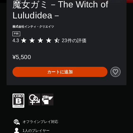
魔女ガミ－The Witch of 
Luludidea－
株式会社インティ・クリエイツ
PS5
4.3
23件の評価
評
価
数
¥5,500
は
2
3
カートに追加
、
平
均
評
価
は
5
段
階
中
オフラインプレイ対応
の
1人のプレイヤー
4