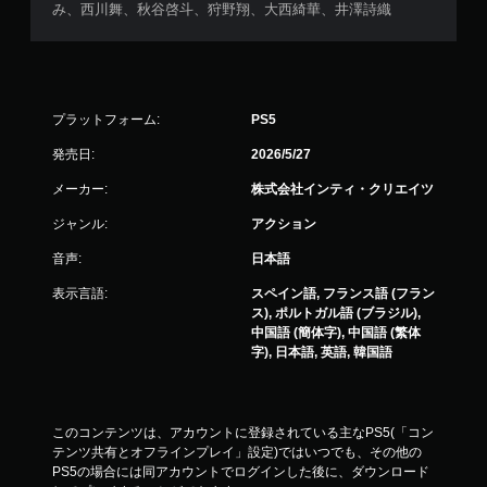
み、西川舞、秋谷啓斗、狩野翔、大西綺華、井澤詩織
プラットフォーム:
PS5
発売日:
2026/5/27
メーカー:
株式会社インティ・クリエイツ
ジャンル:
アクション
音声:
日本語
表示言語:
スペイン語, フランス語 (フラン
ス), ポルトガル語 (ブラジル),
中国語 (簡体字), 中国語 (繁体
字), 日本語, 英語, 韓国語
このコンテンツは、アカウントに登録されている主なPS5(「コン
テンツ共有とオフラインプレイ」設定)ではいつでも、その他の
PS5の場合には同アカウントでログインした後に、ダウンロード