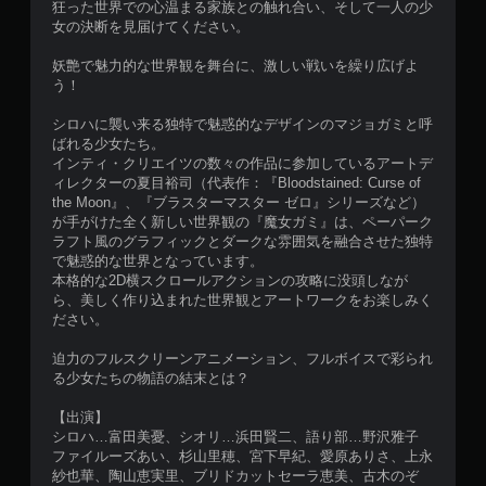
狂った世界での心温まる家族との触れ合い、そして一人の少
女の決断を見届けてください。
妖艶で魅力的な世界観を舞台に、激しい戦いを繰り広げよ
う！
シロハに襲い来る独特で魅惑的なデザインのマジョガミと呼
ばれる少女たち。
インティ・クリエイツの数々の作品に参加しているアートデ
ィレクターの夏目裕司（代表作：『Bloodstained: Curse of
the Moon』、『ブラスターマスター ゼロ』シリーズなど）
が手がけた全く新しい世界観の『魔女ガミ』は、ペーパーク
ラフト風のグラフィックとダークな雰囲気を融合させた独特
で魅惑的な世界となっています。
本格的な2D横スクロールアクションの攻略に没頭しなが
ら、美しく作り込まれた世界観とアートワークをお楽しみく
ださい。
迫力のフルスクリーンアニメーション、フルボイスで彩られ
る少女たちの物語の結末とは？
【出演】
シロハ…富田美憂、シオリ…浜田賢二、語り部…野沢雅子
ファイルーズあい、杉山里穂、宮下早紀、愛原ありさ、上永
紗也華、陶山恵実里、ブリドカットセーラ恵美、古木のぞ