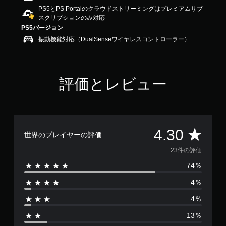
.
PS5とPS Portalのクラウドストリーミングはプレミアムサブ
3
スクリプションのみ対応
で
PS5バージョン
す
振動機能対応（DualSenseワイヤレスコントローラー）
評価とレビュー
評
4.30
世界のプレイヤーの評価
価
23件の評価
74％
数
4％
は
4％
2
13％