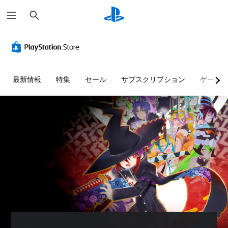
検
索
最新情報
特集
セール
サブスクリプション
ゲーム