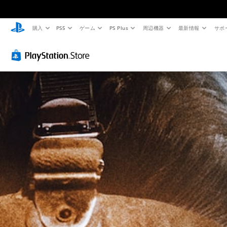
購入
PS5
ゲーム
PS Plus
周辺機器
最新情報
サポ