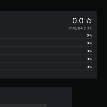
評
0.0
価
評価はありません
0％
は
0％
あ
0％
り
0％
0％
ま
せ
ん