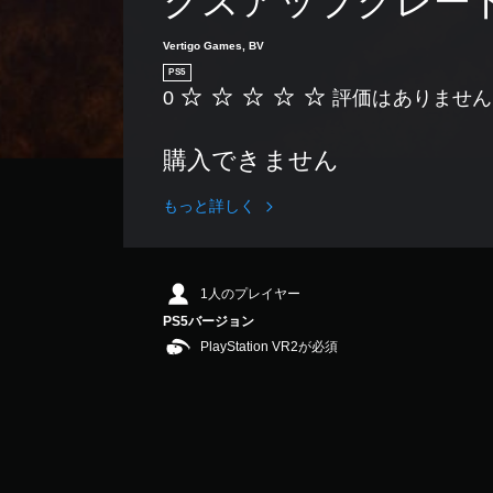
クスアップグレー
Vertigo Games, BV
PS5
0
評価はありません
評
価
は
購入できません
あ
り
ま
もっと詳しく
せ
ん
1人のプレイヤー
PS5バージョン
PlayStation VR2が必須