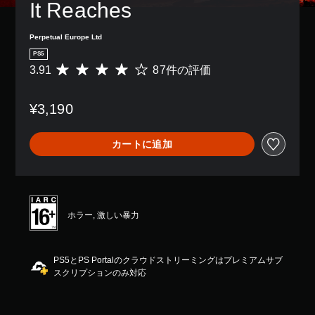
It Reaches
Perpetual Europe Ltd
PS5
3.91
87件の評価
評
価
数
¥3,190
は
8
7
カートに追加
、
平
均
評
価
は
ホラー, 激しい暴力
5
段
階
PS5とPS Portalのクラウドストリーミングはプレミアムサブ
中
スクリプションのみ対応
の
3
.
9