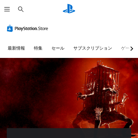
検
索
最新情報
特集
セール
サブスクリプション
ゲーム