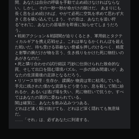
間、あなたは自分の呼吸を手動で止め続けなければならな
い。しかし、その一秒一秒が命がけの賭けだ。 あまりにも
長く息を止め続ければ、やがて必死に空気を求めて思わず大
きく息を吸い込んでしまう。その音は、あなたを追い狩
る“それ”に、あなたの居場所を即座に知らせてしまうだろ
う。
• 戦術アクション＆戦闘闇が迫りくるとき、軍用銃とタクテ
ィカルギアを携え応戦せよ。これは単なるかくれんぼを超え
た戦いだ。待ち受ける容赦ない脅威を押しのけるべく、精度
と射撃の腕だけが物を言う、生き残りをかけた死に物狂いの
あがきなのだ。
• 死と隣り合わせの試行錯誤 巧妙に仕掛けられた致命的な
罠、そして出口を阻む環境パズル。一歩の踏み間違いが、あ
なたの生涯最後の足跡となるだろう。
• リソース管理：生存か、蹂躙か 物資は常に枯渇している。
手元に残された僅かな資源をどう使うか。息を殺して闇に紛
れるか、あるいは逃げ場を失い、死に物狂いで抗うか。すべ
てはあなたの選択に委ねられている。
闇は確実に、あなたを飲み込みつつある。
どれほど速く駆け抜けても、どれほど深く隠れても無意味
だ。
……「それ」は、必ずあなたに到達する。