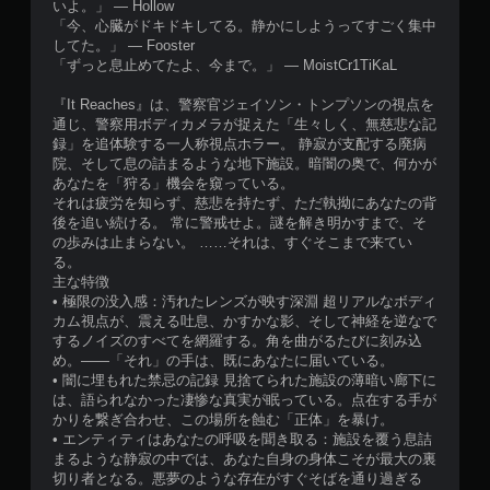
いよ。」 — Hollow
「今、心臓がドキドキしてる。静かにしようってすごく集中
してた。」 — Fooster
「ずっと息止めてたよ、今まで。」 — MoistCr1TiKaL
『It Reaches』は、警察官ジェイソン・トンプソンの視点を
通じ、警察用ボディカメラが捉えた「生々しく、無慈悲な記
録」を追体験する一人称視点ホラー。 静寂が支配する廃病
院、そして息の詰まるような地下施設。暗闇の奥で、何かが
あなたを「狩る」機会を窺っている。
それは疲労を知らず、慈悲を持たず、ただ執拗にあなたの背
後を追い続ける。 常に警戒せよ。謎を解き明かすまで、そ
の歩みは止まらない。 ……それは、すぐそこまで来てい
る。
主な特徴
• 極限の没入感：汚れたレンズが映す深淵 超リアルなボディ
カム視点が、震える吐息、かすかな影、そして神経を逆なで
するノイズのすべてを網羅する。角を曲がるたびに刻み込
め。――「それ」の手は、既にあなたに届いている。
• 闇に埋もれた禁忌の記録 見捨てられた施設の薄暗い廊下に
は、語られなかった凄惨な真実が眠っている。点在する手が
かりを繋ぎ合わせ、この場所を蝕む「正体」を暴け。
• エンティティはあなたの呼吸を聞き取る：施設を覆う息詰
まるような静寂の中では、あなた自身の身体こそが最大の裏
切り者となる。悪夢のような存在がすぐそばを通り過ぎる