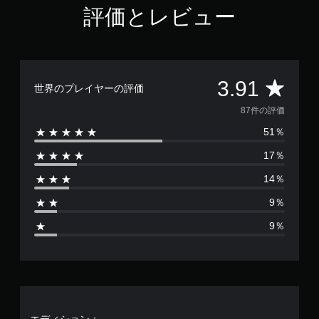
1
評価とレビュー
で
す
評
3.91
世界のプレイヤーの評価
価
87件の評価
51％
数
17％
は
14％
8
9％
7
9％
、
平
均