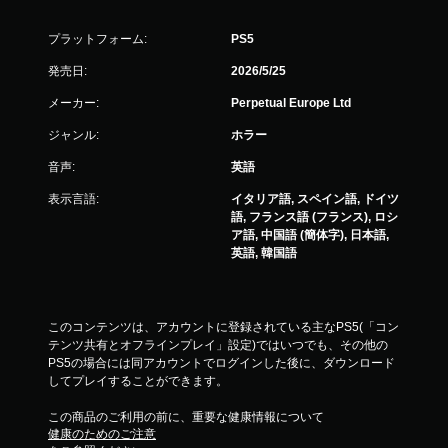
プラットフォーム:
PS5
発売日:
2026/5/25
メーカー:
Perpetual Europe Ltd
ジャンル:
ホラー
音声:
英語
表示言語:
イタリア語, スペイン語, ドイツ
語, フランス語 (フランス), ロシ
ア語, 中国語 (簡体字), 日本語,
英語, 韓国語
このコンテンツは、アカウントに登録されている主なPS5(「コン
テンツ共有とオフラインプレイ」設定)ではいつでも、その他の
PS5の場合には同アカウントでログインした後に、ダウンロード
してプレイすることができます。
この商品のご利用の前に、重要な健康情報について
健康のためのご注意