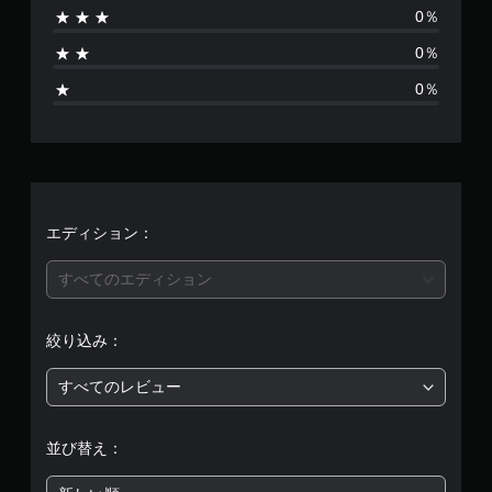
0％
り
0％
ま
0％
せ
ん
エディション：
すべてのエディション
絞り込み：
すべてのレビュー
並び替え：