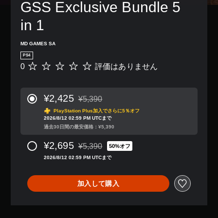
GSS Exclusive Bundle 5 
in 1
MD GAMES SA
PS4
0
評価はありません
評
価
は
あ
¥2,425
¥5,390
り
通常価格¥5,390より値引き
ま
PlayStation Plus加入でさらに5％オフ
2026/8/12 02:59 PM UTCまで
せ
過去30日間の最安価格：¥5,390
ん
¥2,695
¥5,390
50%オフ
通常価格¥5,390より値引き
2026/8/12 02:59 PM UTCまで
加入して購入