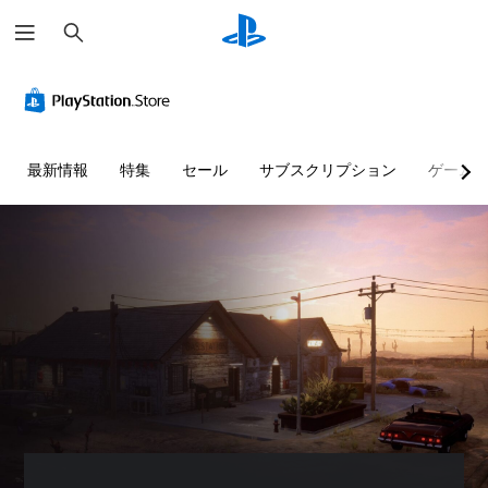
検
索
最新情報
特集
セール
サブスクリプション
ゲーム