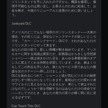
ソリンスタンドを手に入れたのですから。機器を修理し、修
理不可能なものは買い足し、お客さんのために給油して、お
金を稼ぎ、今後のリニューアルと改善のために使いましょ
う。
Junkyard DLC
アメリカのどこでもない場所のガソリンスタンド——大体の
場合、その近くには、身近なジャンクヤードが欲しいところ
です。『カー・ジャンクヤード』DLCで、それがあなたのガ
ソリンスタンドにやって来ます。
あなたの目の前で、新しい商機が動き始めています。マッス
ルカーに関する知識は豊富だが、財務面はからきしな空想家
ショーン——彼は傾きかけた店を、あらゆる車愛好家のオア
シスに変えてくれる仲間を切望しています。さあ、腕まくり
をしてこの利点を手に入れ、新たなサービス群であなたの繁
盛を次のステージへ押し上げましょう。
DLCを進めるにつれて、ショーンと彼が営むビジネスの秘密
が少しずつ明らかになっていきます。最初はただの変わり者
でワイルドに見えるかもしれませんが、果たして彼はそれだ
けなのでしょうか？彼を理解するのはあなただけの使命です
——そしてそのとき、あなたの努力の実りが瞬く間に目に見
えるはずです。
Can Touch This DLC