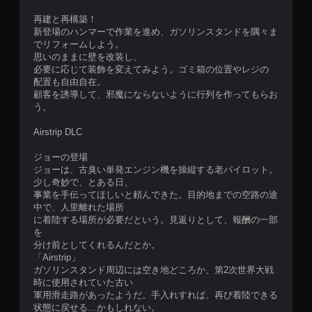
再建と再構築！
新登場のハンマーで作業を進め、ガソリンスタンドを隅々ま
でリフォームしよう。
思いのままに壁を改装し、
必要に応じて装飾を変えてみよう。ゴミ箱の位置やレジの
配置も自由自在。
顧客を誘導して、邪魔にならないように行列を作ってもらお
う。
Airstrip DLC
ジョーの登場
ジョーは、古臭い単発エンジン機を操縦する老パイロット。
少し奇妙で、とある日、
事業を手伝ってほしいと頼んできた。目的地までの空路の途
中で、人里離れた場所
に着陸する場所が必要だという。見返りとして、報酬の一部
を
分け前としてくれるんだとか。
「Airstrip」
ガソリンスタンド周辺には空き地どころか、第2次世界大戦
時に使用されていた古い
軍用滑走路があったようだ。手入れすれば、再び着陸できる
状態に戻せる…かもしれない。