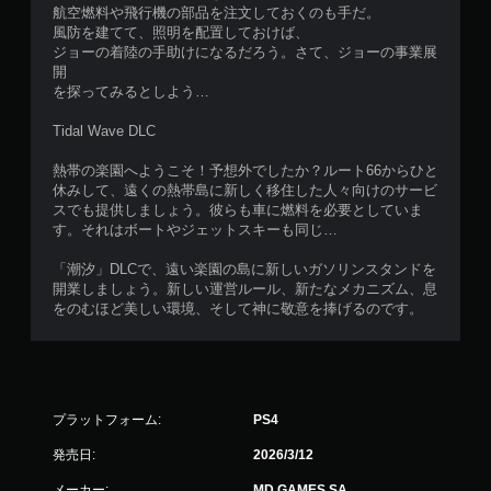
航空燃料や飛行機の部品を注文しておくのも手だ。
風防を建てて、照明を配置しておけば、
ジョーの着陸の手助けになるだろう。さて、ジョーの事業展
開
を探ってみるとしよう…
Tidal Wave DLC
熱帯の楽園へようこそ！予想外でしたか？ルート66からひと
休みして、遠くの熱帯島に新しく移住した人々向けのサービ
スでも提供しましょう。彼らも車に燃料を必要としていま
す。それはボートやジェットスキーも同じ…
「潮汐」DLCで、遠い楽園の島に新しいガソリンスタンドを
開業しましょう。新しい運営ルール、新たなメカニズム、息
をのむほど美しい環境、そして神に敬意を捧げるのです。
プラットフォーム:
PS4
発売日:
2026/3/12
メーカー:
MD GAMES SA