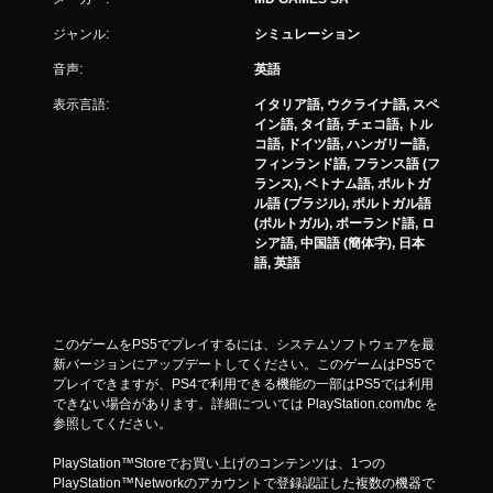
ジャンル:
シミュレーション
音声:
英語
表示言語:
イタリア語, ウクライナ語, スペ
イン語, タイ語, チェコ語, トル
コ語, ドイツ語, ハンガリー語,
フィンランド語, フランス語 (フ
ランス), ベトナム語, ポルトガ
ル語 (ブラジル), ポルトガル語
(ポルトガル), ポーランド語, ロ
シア語, 中国語 (簡体字), 日本
語, 英語
このゲームをPS5でプレイするには、システムソフトウェアを最
新バージョンにアップデートしてください。このゲームはPS5で
プレイできますが、PS4で利用できる機能の一部はPS5では利用
できない場合があります。詳細については PlayStation.com/bc を
参照してください。
PlayStation™Storeでお買い上げのコンテンツは、1つの
PlayStation™Networkのアカウントで登録認証した複数の機器で