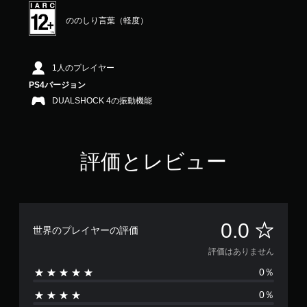
ののしり言葉（軽度）
1人のプレイヤー
PS4バージョン
DUALSHOCK 4の振動機能
評価とレビュー
評
0.0
世界のプレイヤーの評価
価
評価はありません
0％
は
0％
あ