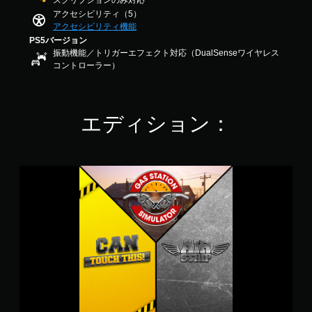
スクリプションのみ対応
ッ
ラ
.
アクセシビリティ（5）
ク
イ
1
アクセシビリティ機能
操
ン
7
PS5バージョン
作
プ
で
振動機能／トリガーエフェクト対応（DualSenseワイヤレス
の
レ
す
コントローラー）
イ
反
の
転
み
（
）
基
エディション：
本
手
）
動
ス
セ
テ
G
ー
ィ
a
ブ
ッ
s
ク
S
自
操
t
分
作
a
の
の
t
好
反
i
き
転
o
な
オ
n
タ
プ
S
イ
シ
i