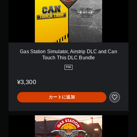
C
a
+
t
T
i
i
o
d
n
a
S
l
i
W
m
a
u
Gas Station Simulator, Airstrip DLC and Can
v
l
Touch This DLC Bundle
e
a
D
t
PS4
L
o
C
r
B
¥3,300
,
u
A
n
i
d
カートに追加
r
l
s
e
t
r
G
i
a
p
s
D
S