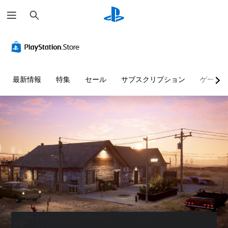
検
索
音
ス
ゲ
量
テ
ー
コ
ィ
ム
ン
ッ
の
ト
ク
一
最新情報
特集
セール
サブスクリプション
ゲーム
ロ
の
時
ー
感
停
ル
度
止
調
個
ゲ
整
々
ー
（
の
ム
音
基
の
量
プ
本
を
レ
）
下
イ
ス
げ
中
テ
た
や
ィ
り
ム
ッ
消
ー
ク
音
ビ
の
で
ー