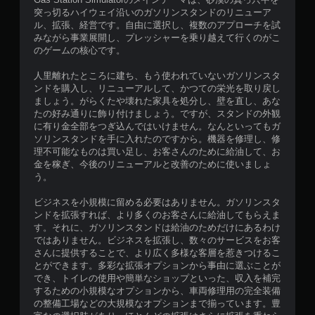
突っ切るハイウェイ沿いのガソリンスタンドのリニューア
ル、拡張、経営です。自由に選択し、複数のアプローチを試
みながら事業展開し、プレッシャーを乗り越えて行くのがこ
のゲームの核心です。
人里離れたところに建ち、もう使われていないガソリンスタ
ンドを購入し、リニューアルして、かつての栄光を取り戻し
ましょう。がらくたや壊れた家具を処分し、壁を直し、あな
たの好み通りに飾り付けましょう。ですが、スタンドの外観
に有り金全部をつぎ込んではいけません。なんといってもガ
ソリンスタンドを手に入れたのですから。機器を修理し、修
理不可能なものは買い足し、お客さんのために給油して、お
金を稼ぎ、今後のリニューアルと改善のために使いましょ
う。
ビジネスを小規模に留める必要はありません。ガソリンスタ
ンドを拡張すれば、より多くのお客さんに給油してもらえま
す。それに、ガソリンスタンドは給油のためだけにあるわけ
ではありません。ビジネスを拡張し、数々のサービスをお客
さんに提供することで、より広く多様な客層を惹きつけるこ
とができます。多彩な拡張オプションから事由に選ぶことが
でき、トイレの使用や簡単なショップといった、収入を補完
するための小規模なオプションから、車両修理用の完全装備
の整備工場などの大規模なオプションまで揃っています。豊