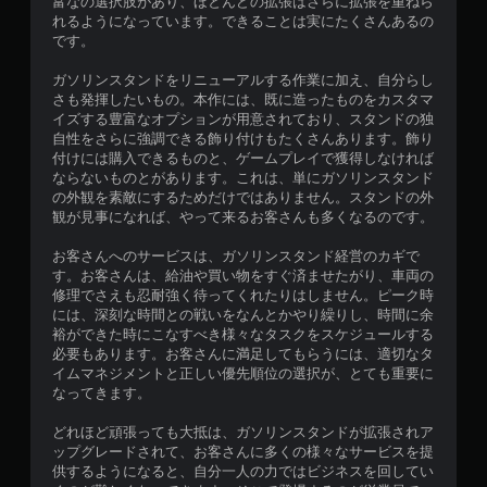
富なの選択肢があり、ほとんどの拡張はさらに拡張を重ねら
れるようになっています。できることは実にたくさんあるの
です。
ガソリンスタンドをリニューアルする作業に加え、自分らし
さも発揮したいもの。本作には、既に造ったものをカスタマ
イズする豊富なオプションが用意されており、スタンドの独
自性をさらに強調できる飾り付けもたくさんあります。飾り
付けには購入できるものと、ゲームプレイで獲得しなければ
ならないものとがあります。これは、単にガソリンスタンド
の外観を素敵にするためだけではありません。スタンドの外
観が見事になれば、やって来るお客さんも多くなるのです。
お客さんへのサービスは、ガソリンスタンド経営のカギで
す。お客さんは、給油や買い物をすぐ済ませたがり、車両の
修理でさえも忍耐強く待ってくれたりはしません。ピーク時
には、深刻な時間との戦いをなんとかやり繰りし、時間に余
裕ができた時にこなすべき様々なタスクをスケジュールする
必要もあります。お客さんに満足してもらうには、適切なタ
イムマネジメントと正しい優先順位の選択が、とても重要に
なってきます。
どれほど頑張っても大抵は、ガソリンスタンドが拡張されア
ップグレードされて、お客さんに多くの様々なサービスを提
供するようになると、自分一人の力ではビジネスを回してい