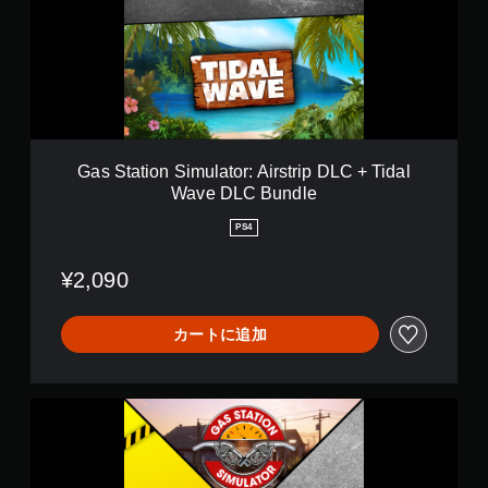
a
t
i
o
n
S
i
m
u
Gas Station Simulator: Airstrip DLC + Tidal
l
Wave DLC Bundle
a
t
PS4
o
r
¥2,090
:
A
i
カートに追加
r
s
t
r
G
i
a
p
s
D
S
L
t