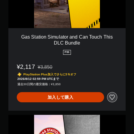
i
B
o
u
n
n
S
d
i
l
m
e
u
Gas Station Simulator and Can Touch This
l
DLC Bundle
a
t
PS5
o
r
¥2,117
¥3,850
a
通常価格¥3,850より値引き
n
PlayStation Plus加入でさらに5％オフ
d
2026/8/12 02:59 PM UTCまで
C
過去30日間の最安価格：¥3,850
a
n
加入して購入
T
o
u
c
G
h
a
T
s
h
S