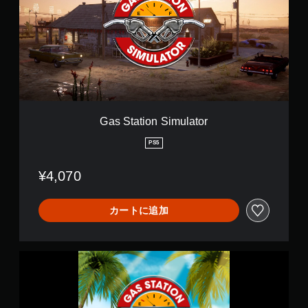
i
t
p
a
D
t
L
i
C
o
B
n
u
S
n
i
d
m
l
u
Gas Station Simulator
e
l
a
PS5
t
o
¥4,070
r
カートに追加
P
a
r
a
d