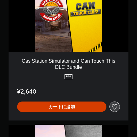
r
S
d
t
D
a
L
t
C
i
B
o
u
n
n
S
d
i
l
m
e
u
Gas Station Simulator and Can Touch This
l
DLC Bundle
a
t
PS4
o
r
¥2,640
a
n
d
カートに追加
C
a
n
T
G
o
a
u