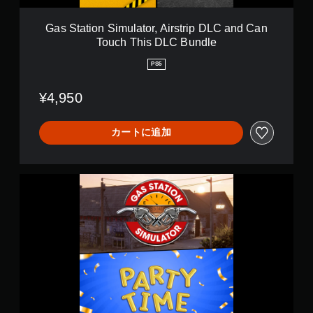
ミ
ョ
m
ン
ン
u
グ
Gas Station Simulator, Airstrip DLC and Can
が
l
で
Touch This DLC Bundle
用
a
ゲ
意
t
ー
PS5
さ
o
ム
れ
r
を
¥4,950
て
,
セ
い
A
ー
ま
i
ブ
カートに追加
す
r
し
。
s
て
t
中
r
断
G
i
で
a
p
き
s
D
、
S
L
セ
t
C
ー
a
a
ブ
t
n
し
i
d
た
o
C
と
n
a
こ
S
n