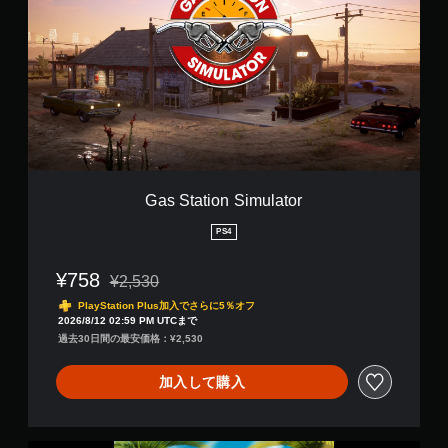
r
S
i
t
p
a
D
t
L
i
C
o
B
n
u
S
n
i
d
m
l
u
Gas Station Simulator
e
l
a
PS4
t
o
¥758
¥2,530
r
通常価格¥2,530より値引き
PlayStation Plus加入でさらに5％オフ
2026/8/12 02:59 PM UTCまで
過去30日間の最安価格：¥2,530
加入して購入