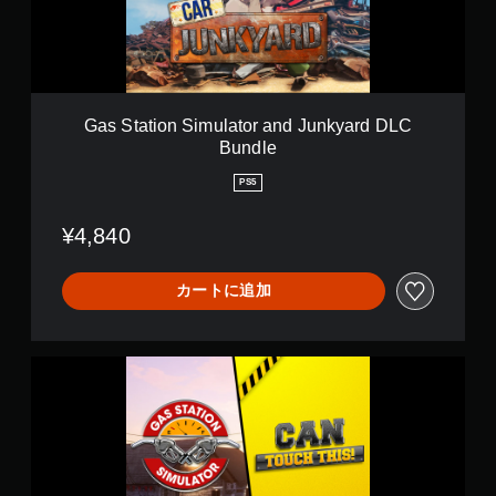
n
o
d
n
l
S
e
i
m
u
Gas Station Simulator and Junkyard DLC
l
Bundle
a
t
PS5
o
r
¥4,840
a
n
d
カートに追加
J
u
n
k
G
y
a
a
s
r
S
d
t
D
a
L
t
C