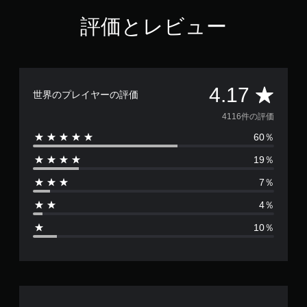
評価とレビュー
評
4.17
世界のプレイヤーの評価
価
4116件の評価
60％
数
19％
は
7％
4
4％
1
10％
1
6
、