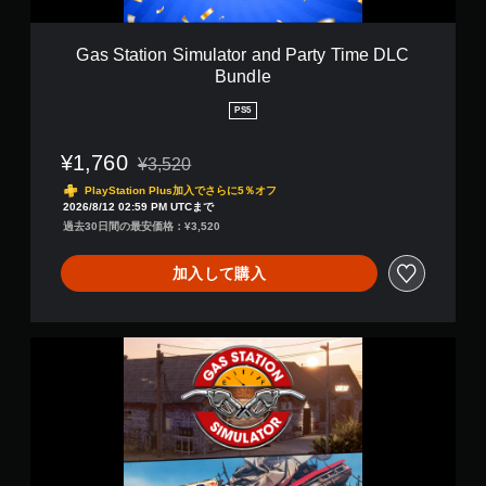
ろ
i
T
か
m
o
ら
u
Gas Station Simulator and Party Time DLC
u
ゲ
l
Bundle
c
ー
a
h
ム
t
PS5
T
を
o
h
再
r
i
¥1,760
開
¥3,520
a
通常価格¥3,520より値引き
s
で
n
PlayStation Plus加入でさらに5％オフ
D
き
d
2026/8/12 02:59 PM UTCまで
L
ま
P
過去30日間の最安価格：¥3,520
C
す
a
B
。
r
u
加入して購入
t
n
y
d
T
l
i
G
e
m
a
e
s
D
S
L
t
C
a
B
t
u
i