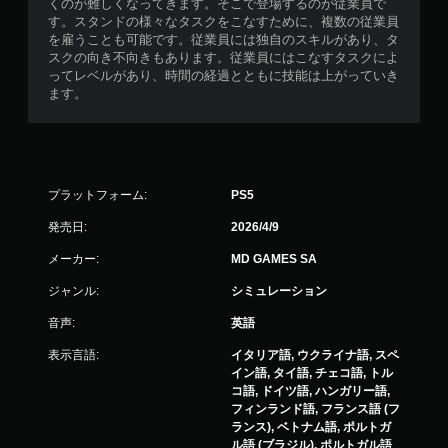
くのが難しくなってきます。そこで登場するのが従業員で
す。スタンドの様々なタスクをこなすために、複数の従業員
を雇うことも可能です。従業員には独自のスキルがあり、タ
スクの向き不向きもあります。従業員にはこなすタスクによ
ってレベルがあり、時間の経過とともに技能は上がっていき
ます。
プラットフォーム:
PS5
発売日:
2026/4/9
メーカー:
MD GAMES SA
ジャンル:
シミュレーション
音声:
英語
表示言語:
イタリア語, ウクライナ語, スペ
イン語, タイ語, チェコ語, トル
コ語, ドイツ語, ハンガリー語,
フィンランド語, フランス語 (フ
ランス), ベトナム語, ポルトガ
ル語 (ブラジル), ポルトガル語