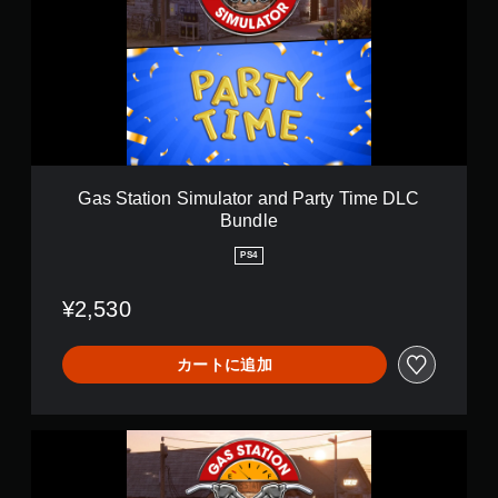
L
t
C
a
a
t
n
i
d
o
C
n
a
S
n
i
T
m
o
u
Gas Station Simulator and Party Time DLC
u
l
Bundle
c
a
h
t
PS4
T
o
h
r
i
¥2,530
a
s
n
D
d
L
カートに追加
P
C
a
B
r
u
t
G
n
y
a
d
T
s
l
i