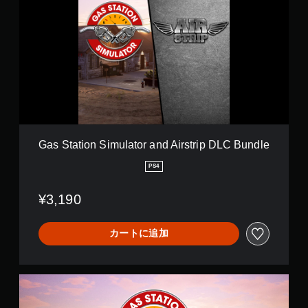
s
c
S
h
t
T
a
h
t
i
i
s
o
D
n
L
S
C
i
B
m
u
u
Gas Station Simulator and Airstrip DLC Bundle
n
l
d
a
PS4
l
t
e
o
¥3,190
r
a
n
カートに追加
d
A
i
r
G
s
a
t
s