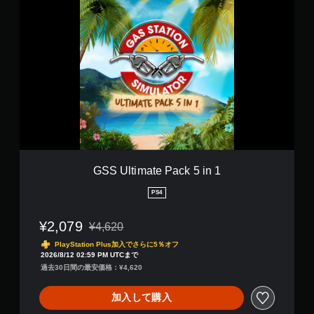
G
S
S
U
l
t
i
m
a
t
e
P
a
c
GSS Ultimate Pack 5 in 1
k
5
PS4
i
n
¥2,079
¥4,620
1
通常価格¥4,620より値引き
PlayStation Plus加入でさらに5％オフ
2026/8/12 02:59 PM UTCまで
過去30日間の最安価格：¥4,620
加入して購入