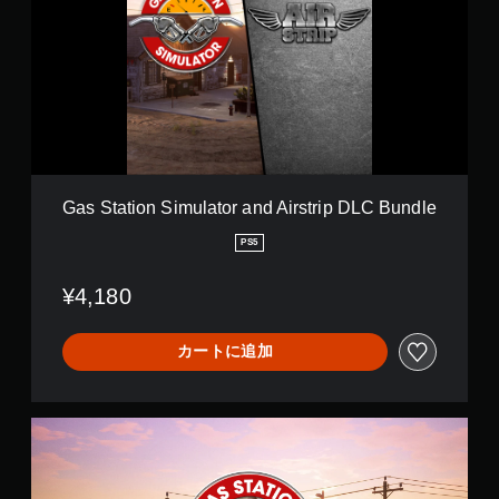
i
t
s
a
D
t
L
i
C
o
B
n
u
S
n
i
d
m
l
u
Gas Station Simulator and Airstrip DLC Bundle
e
l
a
PS5
t
o
¥4,180
r
a
n
カートに追加
d
A
i
r
G
s
a
t
s
r
S