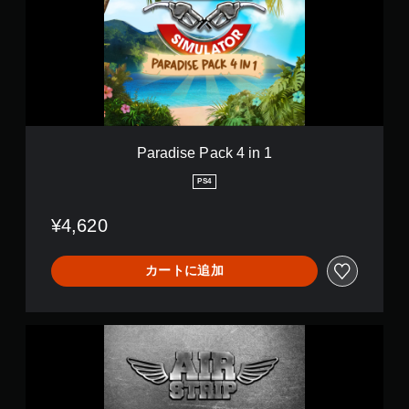
i
s
e
P
a
c
k
4
i
Paradise Pack 4 in 1
n
1
PS4
¥4,620
カートに追加
G
a
s
S
t