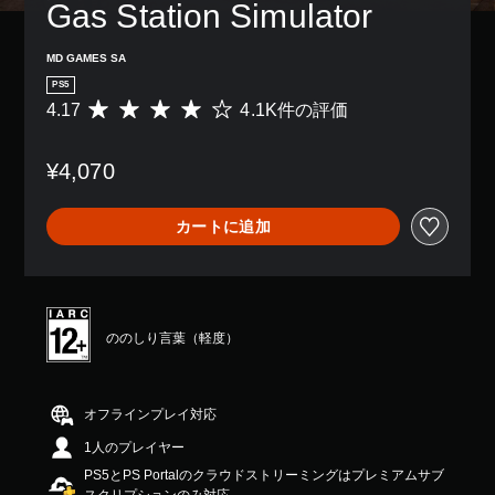
感
Gas Station Simulator
き
パ
度
ま
ー
を
す
ト
MD GAMES SA
い
。
の
く
PS5
再
つ
生
4.17
4.1K件の評価
評
か
中
価
の
に
数
オ
¥4,070
、
は
プ
ゲ
4
シ
ー
.
ョ
カートに追加
ム
1
ン
を
K
か
一
、
ら
時
平
選
停
均
べ
止
評
ののしり言葉（軽度）
ま
で
価
す
き
は
。
ま
5
す
段
オフラインプレイ対応
。
階
ス
（
1人のプレイヤー
中
テ
オ
の
ィ
PS5とPS Portalのクラウドストリーミングはプレミアムサブ
フ
4