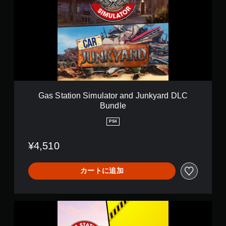
S
e
m
t
e
a
D
t
L
i
C
o
B
n
u
S
n
i
d
m
l
u
Gas Station Simulator and Junkyard DLC
e
l
Bundle
a
t
PS4
o
r
¥4,510
a
n
d
カートに追加
J
u
n
k
G
y
a
a
s