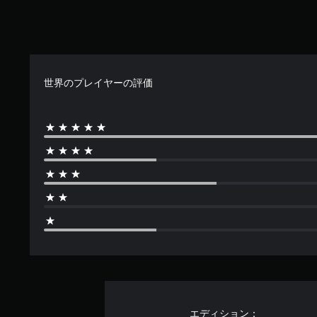
中
の
3
.
9
3
世界のプレイヤーの評価
で
す
エディション：