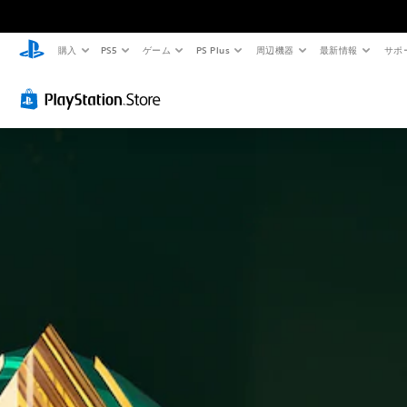
購入
PS5
ゲーム
PS Plus
周辺機器
最新情報
サポ