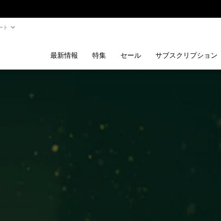
ート
最新情報
特集
セール
サブスクリプション