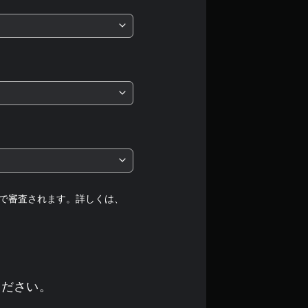
均
評
価
は
5
段
階
中
で審査されます。詳しくは、
の
3
.
ください。