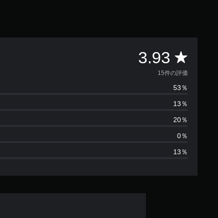
評
3.93
価
15件の評価
53％
数
13％
は
20％
1
0％
13％
5
、
平