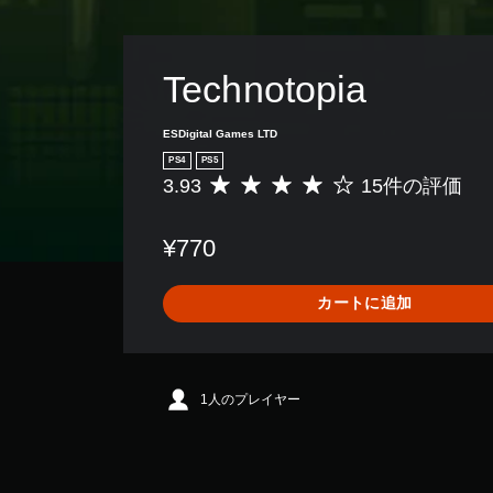
Technotopia
ESDigital Games LTD
PS4
PS5
3.93
15件の評価
評
価
数
¥770
は
1
5
カートに追加
、
平
均
評
価
1人のプレイヤー
は
5
段
階