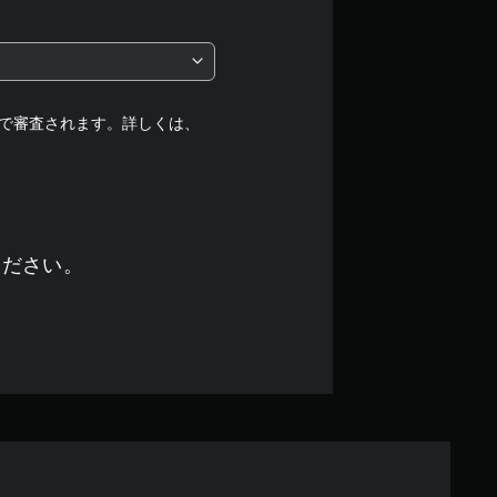
段
階
中
で審査されます。詳しくは、
の
4
.
ください。
3
8
で
す