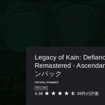
Legacy of Kain: Defian
Remastered - Ascend
ンパック
CRYSTAL DYNAMICS
PS4
PS5
4.38
39件の評価
評
価
数