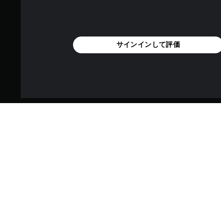
サインインして評価
過去を映し出すかのようなこのパッ
を再現している。