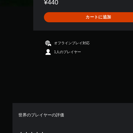
¥440
は
3
9
カートに追加
、
平
均
評
価
オフラインプレイ対応
は
1人のプレイヤー
5
段
階
中
の
4
.
3
8
で
す
世界のプレイヤーの評価