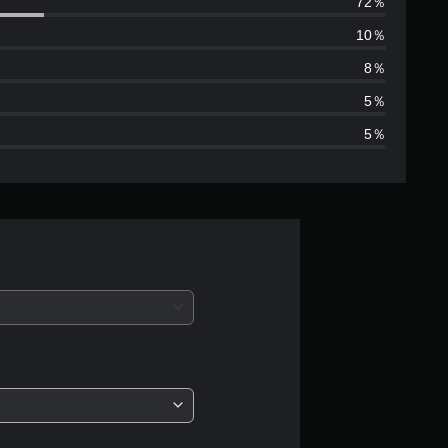
72％
数
10％
は
8％
3
5％
5％
9
、
平
均
評
価
は
5