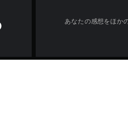
あなたの感想をほか
ゲーム／法的情報
クに収録されたレトロ風スキンは、『Legacy of Kain: Ascenda