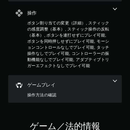
ゲ
ー
ム
操作
の
プ
ボタン割り当ての変更（詳細）, スティック
レ
の感度調整（基本）, スティック操作の反転
イ
（基本）, ボタンを連打せずにプレイ可能,
や
ボタンを同時押しせずにプレイ可能, モーシ
メ
ョンコントロールなしでプレイ可能, タッチ
ニ
ュ
操作なしでプレイ可能, コントローラーの振
ー
動機能なしでプレイ可能, アダプティブトリ
操
ガーエフェクトなしでプレイ可能
作
が
で
き
ゲームプレイ
ま
す
操作方法の確認
。
ボ
タ
ゲーム／法的情報
ン