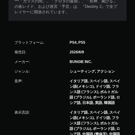
ュ
***「ガラスの間」、「クロタの最期」、「邪神、滅びる」
ー
の各レイド、および迷宮「予言」は、『Destiny 2』で全プ
を
レイヤーに開放されています。
操
作
で
き
ま
プラットフォーム:
PS4, PS5
す
。
発売日:
2026/6/9
メーカー:
BUNGIE INC.
モ
ー
ジャンル:
シューティング, アクション
シ
音声:
イタリア語, スペイン語, スペイ
ョ
ン語(メキシコ), ドイツ語, フラ
ン
ンス語 (フランス), ポルトガル
コ
語 (ブラジル), ポーランド語, ロ
ン
シア語, 日本語, 英語, 韓国語
ト
ロ
表示言語:
イタリア語, スペイン語, スペイ
ー
ン語(メキシコ), ドイツ語, フラ
ンス語 (フランス), ポルトガル
ル
語 (ブラジル), ポーランド語, ロ
な
シア語, 中国語 (簡体字), 中国語