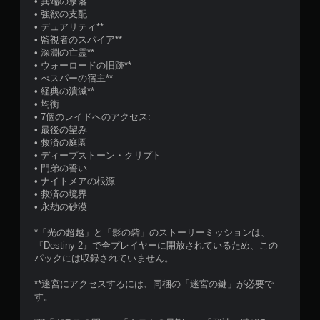
• 異端の奈落
し
• 強欲の支配
た
• デュアリティ**
り
• 監視者のスパイア**
長
• 深淵の亡霊**
押
• ウォーロードの旧跡**
し
• べスパーの宿主**
す
• 経典の潰滅**
る
• 均衡
こ
• 7個のレイドへのアクセス:
と
• 最後の望み
な
• 救済の庭園
く
• ディープストーン・クリプト
ゲ
• 門弟の誓い
ー
• ナイトメアの根源
ム
• 救済の境界
を
• 永劫の砂漠
プ
レ
*「光の超越」と「影の砦」のストーリーミッションは、
イ
『Destiny 2』で全プレイヤーに開放されているため、この
し
パックには収録されていません。
た
り
**迷宮にアクセスするには、同梱の「迷宮の鍵」が必要で
メ
す。
ニ