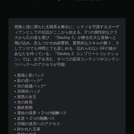
を
同
時
押
し
危険と謎に満ちた太陽系を舞台に、シティを守護するガーデ
せ
ィアンとしての伝説がここから始まる。3つの個性的なクラ
ず
スから己の道を選び、『Destiny 2』が贈る壮大な冒険へと
に
飛び込め。息もつかせぬ銃撃戦、驚異的なスキルの数々、そ
してソロでも仲間とでも楽しめる、忘れられないSFの旅が
プ
あなたを待っている。『Destiny 2: コンプリートコレクショ
レ
ン』では、以下を含む、すべての拡張コンテンツやコンテン
イ
ツパックへのアクセスが可能:
可
能
• 孤独と影パック
同
• 影の砦パック*
時
• 光の超越パック*
に
• 30周年パック
複
• 漆黒の女王
数
• 光の終焉
の
• 最終形態
ボ
• 運命の境界 + 2つの報酬パス
タ
• 反逆 + 2つの報酬パス
ン
• 10個の迷宮へのアクセス:
を
• 砕かれた玉座
押