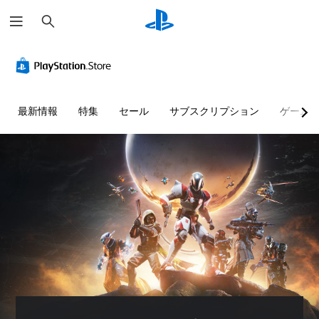
検
索
色
音
字
ボ
操
に
量
幕
タ
作
よ
コ
（
ン
方
る
ン
基
割
法
表
ト
本
り
の
最新情報
特集
セール
サブスクリプション
ゲーム
現
ロ
）
当
確
の
ー
て
認
主
代
ル
の
要
ゲ
替
変
な
ー
個
ス
更
ム
々
色
ト
（
の
の
に
ー
操
音
詳
依
リ
作
量
存
細
ー
方
を
せ
）
と
法
下
ず
ゲ
キ
を
げ
に
ー
ャ
い
た
ゲ
ム
ラ
つ
り
ー
の
ク
で
消
ム
ボ
タ
も
音
を
タ
ー
見
で
プ