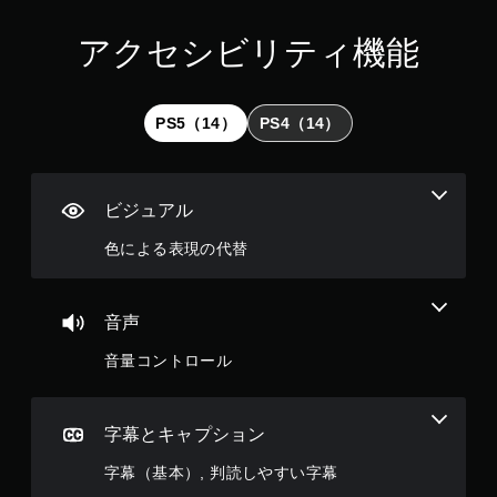
た
り
アクセシビリティ機能
、
制
限
時
PS5（14）
PS4（14）
間
内
に
ボ
ビジュアル
タ
ン
色による表現の代替
を
押
し
た
音声
り
す
音量コントロール
る
こ
と
字幕とキャプション
な
く
字幕（基本）, 判読しやすい字幕
、