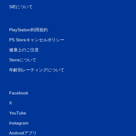
SIEについて
コ
ン
ト
ロ
PlayStation利用規約
ー
ラ
PS Storeキャンセルポリシー
ー
健康上のご注意
の
振
Storeについて
動
機
年齢別レーティングについて
能
な
し
Facebook
で
プ
X
レ
イ
YouTube
可
Instagram
能
コ
Androidアプリ