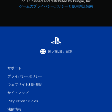
Inc. Published and distributed by Bungie, Inc.
可
能
ゲームのプライバシーポリシーと使用許諾契約
タ
ッ
チ
操
作
を
使
わ
ず
国／地域：日本
に
ゲ
ー
ム
サポート
を
プ
プライバシーポリシー
レ
ウェブサイト利用規約
イ
で
サイトマップ
き
ま
PlayStation Studios
す
。
法的情報