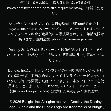
ー
年11月10日以降は、購入前に現状の必要条件
ム
(www.destinythegame.com/size-requirements)をご確認くださ
を
い。
プ
レ
*オンラインマルチプレイにはPlayStation®Plusが必要です。
イ
で
PlayStation®Plusメンバーシップは、キャンセルするまでサブ
き
スクリプション料金が定期的に自動決済されます。年齢制限が
ま
あります。規約全文: play.st/psplus-usageterms
す
。
Destiny 2には点滅するパターンや映像が含まれており、そう
いったものに敏感なごく一部の方に悪影響を及ぼす可能性があ
タ
ります。
ッ
チ
Bungie, Inc.は、オンラインプレイの利用や機能をいかなる形
操
でも保証せず、妥当な通知によってオンラインサービスをいつ
作
いかなる時でも変更または中止できます。本ソフトウェアを使
な
用することによって、「Destiny」のソフトウェアライセンス
し
契約(www.bungie.net/sla)に同意したものとみなされます。
で
プ
© 2026 Bungie, Inc. All rights reserved.Destiny, the Destiny
レ
Logo, Bungie and the Bungie Logo are trademarks of Bungie,
イ