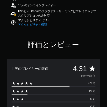
を
ま
調
.
読
16人のオンラインプレイヤー
す
3
整
み
PS5とPS Portalのクラウドストリーミングはプレミアムサブ
。
1
（
や
スクリプションのみ対応
で
基
す
アクセシビリティ（14）
す
く
本
アクセシビリティ機能
表
）
示
ス
し
テ
ま
ィ
評価とレビュー
す
ッ
。
ク
の
感
度
評
4.31
を
世界のプレイヤーの評価
い
価
く
16件の評価
つ
69％
数
か
の
19％
は
オ
プ
0％
1
シ
ョ
0％