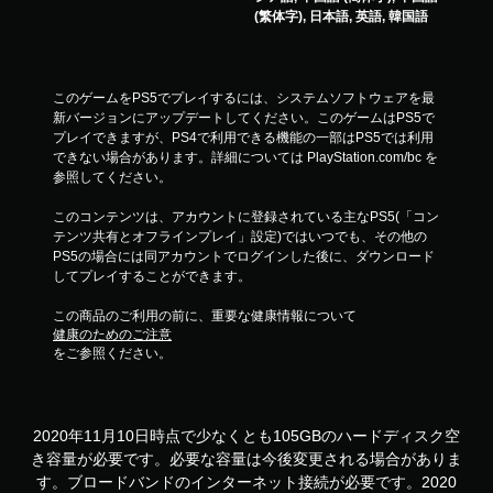
し
(繁体字), 日本語, 英語, 韓国語
で
プ
レ
イ
このゲームをPS5でプレイするには、システムソフトウェアを最
可
新バージョンにアップデートしてください。このゲームはPS5で
能
プレイできますが、PS4で利用できる機能の一部はPS5では利用
できない場合があります。詳細については PlayStation.com/bc を
モ
参照してください。
ー
シ
このコンテンツは、アカウントに登録されている主なPS5(「コン
ョ
テンツ共有とオフラインプレイ」設定)ではいつでも、その他の
ン
PS5の場合には同アカウントでログインした後に、ダウンロード
コ
してプレイすることができます。
ン
ト
この商品のご利用の前に、重要な健康情報について
ロ
健康のためのご注意
ー
をご参照ください。
ル
を
使
わ
2020年11月10日時点で少なくとも105GBのハードディスク空
ず
き容量が必要です。必要な容量は今後変更される場合がありま
に
ゲ
す。ブロードバンドのインターネット接続が必要です。2020