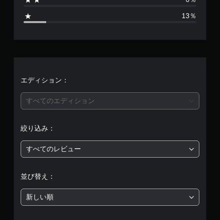
6
ン
13％
か
ら
、
選
べ
平
ま
す
均
。
評
エディション：
ス
価
すべてのエディション
テ
ィ
は
ッ
絞り込み：
ク
5
操
すべてのレビュー
作
段
の
反
階
並び替え：
転
中
（
新しい順
基
の
本
）