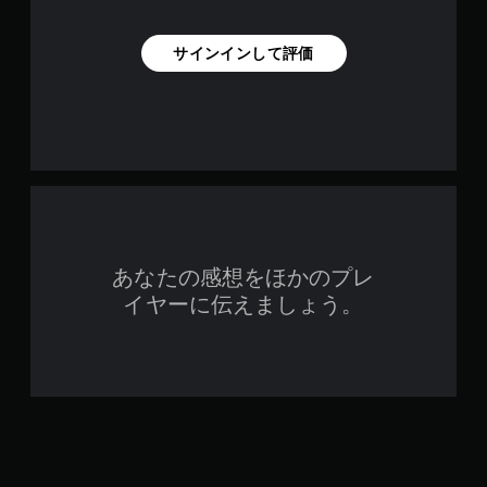
。
サインインして評価
ボ
タ
ン
を
連
打
せ
ず
に
プ
あなたの感想をほかのプレ
レ
イ
イヤーに伝えましょう。
可
能
ボ
タ
ン
を
連
打
し