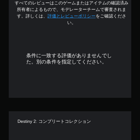
すべてのレビューはこのゲームまたはアイテムの確認済み
4
ス
所有者によるもので、モデレーターチームで審査されま
テ
.
す。詳しくは、
評価とレビューポリシー
をご確認くださ
ィ
い。
ッ
3
ク
操
1
作
の
で
反
条件に一致する評価がありませんでし
転
す
た。別の条件を指定してください。
オ
プ
シ
ョ
ン
が
用
意
さ
れ
て
Destiny 2: コンプリートコレクション
い
ま
す