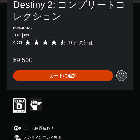
ン
の
Destiny 2: コンプリートコ
ら
き
レ
配
み
れ
ま
イ
置
字
ま
レクション
す
で
を
幕
す
。
き
カ
が
。
ま
BUNGIE INC.
ス
表
す
タ
示
PS4
PS5
。
マ
さ
4.31
16件の評価
ま
評
イ
れ
た
価
ズ
ま
は
数
で
す
¥9,500
、
は
き
。
重
1
ま
要
6
す
カートに追加
な
、
判
。
色
平
読
を
均
し
目
評
ス
や
立
価
テ
す
つ
は
ィ
い
色
5
ッ
字
に
段
ク
変
幕
階
の
更
中
ゲーム内課金あり
字
感
で
の
幕
度
オンラインプレイ専用
き
4