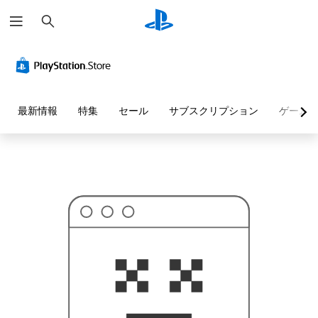
検
お
索
探
し
の
ペ
ー
ジ
は
見
最新情報
特集
セール
サブスクリプション
ゲーム
つ
か
り
ま
せ
ん
で
し
た
。