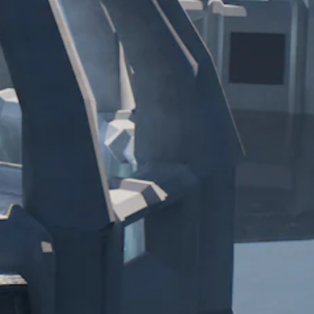
く
が
し
聞
て
こ
読
え
み
る
や
よ
す
う
く
に
表
し
示
ま
で
す
き
。
ま
す
。