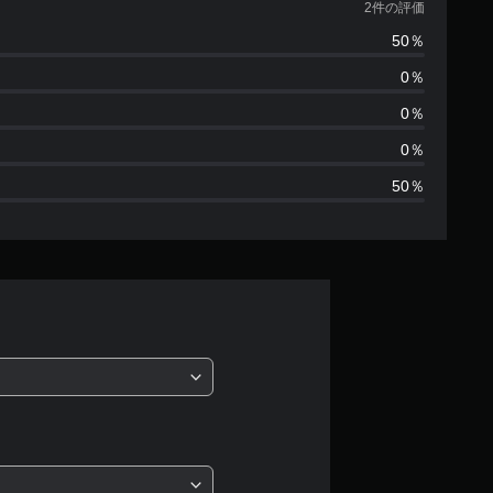
価
2件の評価
50％
数
0％
は
0％
2
0％
50％
、
平
均
評
価
は
5