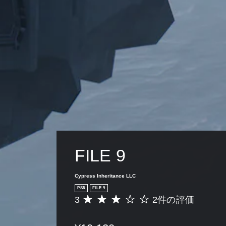
FILE 9
Cypress Inheritance LLC
PS5
FILE 9
3
2件の評価
評
価
数