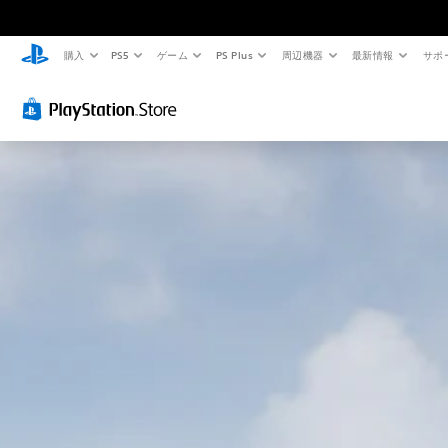
購入
PS5
ゲーム
PS Plus
周辺機器
最新情報
サポ
判
音
字
ゲ
読
量
幕
ー
し
コ
な
ム
や
ン
し
の
す
ト
で
一
い
ロ
プ
時
テ
ー
レ
停
キ
ル
イ
止
ス
可
個
ゲ
ト
能
々
ー
の
ム
メ
音
音
の
ニ
声
量
プ
ュ
に
を
レ
ー
よ
下
イ
や
る
げ
中
ス
会
た
や
テ
話
り
ム
ー
が
消
ー
タ
な
音
ビ