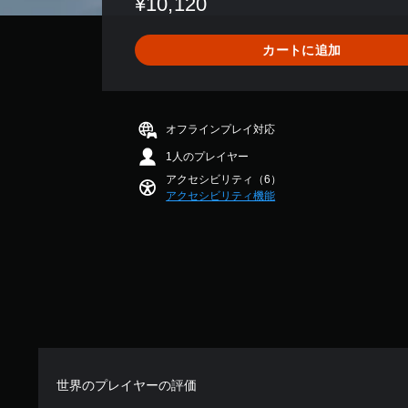
¥10,120
は
2
、
カートに追加
平
均
評
価
は
オフラインプレイ対応
5
1人のプレイヤー
段
階
アクセシビリティ（6）
中
アクセシビリティ機能
の
3
で
す
世界のプレイヤーの評価