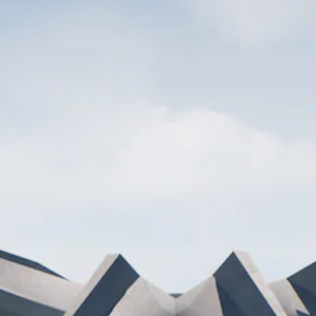
ス
く
で
ー
表
、
き
パ
示
字
ま
ー
の
幕
す
ト
文
な
。
の
字
し
再
を
で
生
読
プ
3
中
み
レ
D
に
や
イ
オ
、
す
で
ー
ゲ
く
き
ー
デ
表
ま
ム
ィ
示
す
を
で
。
オ
一
き
3
時
ま
D
停
す
オ
止
。
ー
で
デ
き
大
ィ
ま
オ
き
す
で
。
な