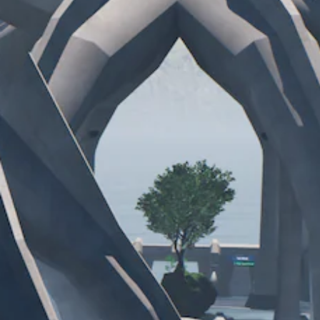
音
（
文
声
オ
字
を
フ
メ
出
ラ
ニ
力
イ
ュ
し
ン
ー
て
プ
や
、
レ
ス
あ
イ
テ
な
の
ー
た
み
タ
の
）
ス
周
表
囲
示
の
の
あ
文
ら
字
ゆ
サ
る
イ
場
ズ
所
を
か
大
ら
き
音