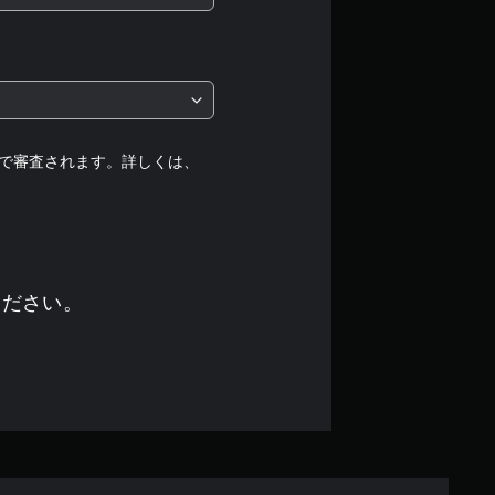
段
階
中
の
で審査されます。詳しくは、
3
で
す
ください。