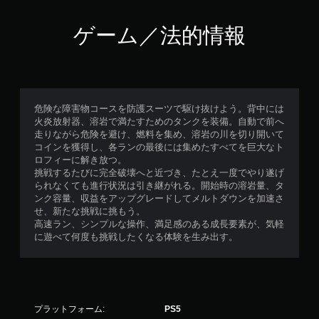
ゲーム／法的情報
危険な障害物コースを防護スーツで駆け抜けよう。背中には
火炎放射器、溶岩で満たすためのタンクを装備。自動で前へ
走りながら危険を避け、燃料を集め、溶岩の川を切り開いて
コインを獲得し、各ランの最後には集めたすべてを巨大なト
ロフィーに解き放つ。
挑戦するたびに完全破壊へと近づき、たとえ一度でやり遂げ
られなくても進行状況は引き継がれる。開始時の溶岩量、タ
ンク容量、収益をアップグレードしてメルトダウンを加速さ
せ、新たな挑戦に挑もう。
高速ラン、シンプルな操作、満足感のある成長要素が、気軽
に遊べて何度も挑戦したくなる体験を生み出す。
プラットフォーム:
PS5