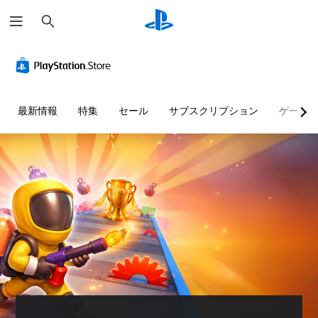
検
索
最新情報
特集
セール
サブスクリプション
ゲーム