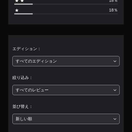
18％
1
18％
、
平
均
評
エディション：
価
すべてのエディション
は
絞り込み：
5
すべてのレビュー
段
階
並び替え：
中
新しい順
の