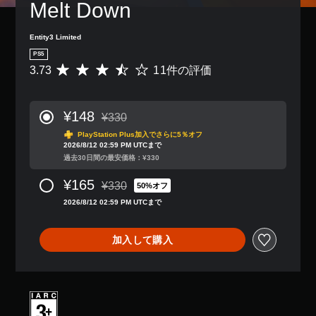
Melt Down
Entity3 Limited
PS5
3.73
11件の評価
評
価
数
は
¥148
¥330
1
通常価格¥330より値引き
1
PlayStation Plus加入でさらに5％オフ
2026/8/12 02:59 PM UTCまで
、
過去30日間の最安価格：¥330
平
均
¥165
¥330
評
50%オフ
通常価格¥330より値引き
価
2026/8/12 02:59 PM UTCまで
は
5
段
加入して購入
階
中
の
3
.
7