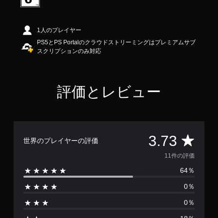
3
で
す
1人のプレイヤー
PS5とPS Portalのクラウドストリーミングはプレミアムサブ
スクリプションのみ対応
評価とレビュー
評
3.73
世界のプレイヤーの評価
価
11件の評価
64％
数
0％
は
0％
1