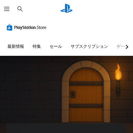
検
索
最新情報
特集
セール
サブスクリプション
ゲーム