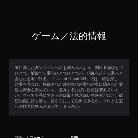
ゲーム／法的情報
謎に満ちたダンジョンへ足を踏み入れよう。開ける扉ひとつ
ひとつ、解錠する宝箱ひとつひとつが、想像を超える富へと
あなたを近づける。『Trial of Greed VR』では、鍵を探し、
財宝を見つけ、施錠された扉や古代の宝箱の奥に隠された貴
重な黄金を集めていく。発見するたびに財産は増えていく
が、すべてを手にできるのは最も執念深い冒険者だけだ。欲
望の罠に打ち勝ち、富を手にして脱出できるか。それとも宝
への執着に飲み込まれてしまうのか。
プラットフォーム:
PS5