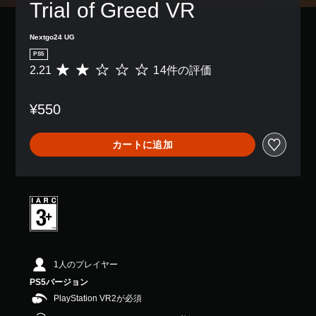
Trial of Greed VR
Nextgo24 UG
PS5
2.21
14件の評価
評
価
数
¥550
は
1
4
カートに追加
、
平
均
評
価
は
5
段
階
中
1人のプレイヤー
の
PS5バージョン
2
PlayStation VR2が必須
.
2