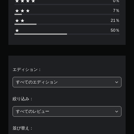
0％
は
7％
1
21％
4
50％
、
平
均
評
エディション：
価
すべてのエディション
は
絞り込み：
5
すべてのレビュー
段
階
並び替え：