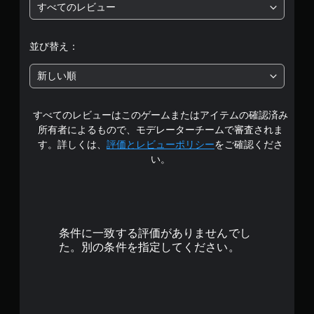
すべてのレビュー
プ
段
レ
イ
階
並び替え：
で
き
中
ま
新しい順
す
の
。
すべてのレビューはこのゲームまたはアイテムの確認済み
4
ア
所有者によるもので、モデレーターチームで審査されま
.
ダ
す。詳しくは、
評価とレビューポリシー
をご確認くださ
プ
い。
8
テ
ィ
1
ブ
ト
で
リ
条件に一致する評価がありませんでし
ガ
す
た。別の条件を指定してください。
ー
エ
フ
ェ
ク