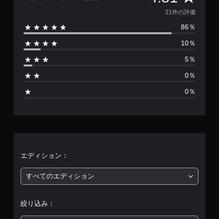
機
価
21件の評価
能
／
86％
数
ハ
プ
10％
は
テ
ィ
5％
2
ッ
0％
ク
1
フ
0％
ィ
、
ー
ド
平
バ
ッ
均
ク
を
使
評
エディション：
わ
ず
価
すべてのエディション
に
ゲ
は
ー
絞り込み：
ム
5
を