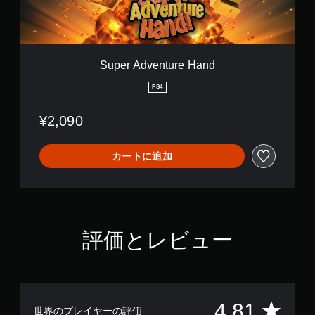
の
n
t
振
u
動
r
機
e
Super Adventure Hand
能
H
な
a
PS4
し
n
で
d
¥2,090
プ
レ
イ
カートに追加
可
能
コ
ン
ト
ロ
評価とレビュー
ー
ラ
ー
の
振
評
4.81
動
世界のプレイヤーの評価