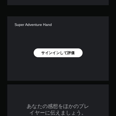
ト
な
し
で
Super Adventure Hand
プ
レ
イ
可
能
ト
サインインして評価
リ
ガ
ー
エ
フ
ェ
ク
ト
を
オ
ン
あなたの感想をほかのプレ
に
イヤーに伝えましょう。
し