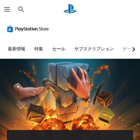
検
索
音
字
モ
操
量
幕
ー
作
コ
な
シ
方
ン
し
ョ
法
ト
で
ン
の
最新情報
特集
セール
サブスクリプション
ゲーム
ロ
プ
コ
確
ー
レ
ン
認
ル
イ
ト
ゲ
可
ロ
ー
個
能
ー
ム
々
ル
の
の
音
操
音
な
声
作
量
し
に
方
を
よ
で
法
下
る
プ
を
げ
会
レ
い
た
話
イ
つ
り
が
可
で
消
な
能
も
音
く
見
で
、
モ