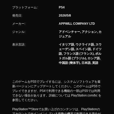
プラットフォーム:
PS4
発売日:
2026/5/8
メーカー:
APPWILL COMPANY LTD
ジャンル:
アドベンチャー, アクション, カ
ジュアル
表示言語:
イタリア語, ウクライナ語, スウ
ェーデン語, スペイン語, ドイツ
語, フランス語 (フランス), ポル
トガル語 (ブラジル), ロシア語,
中国語 (簡体字), 日本語, 英語
このゲームをPS5でプレイするには、システムソフトウェアを最
新バージョンにアップデートしてください。このゲームはPS5で
プレイできますが、PS4で利用できる機能の一部はPS5では利用
できない場合があります。詳細については PlayStation.com/bc を
参照してください。
PlayStation™Storeでお買い上げのコンテンツは、PlayStationの
アカウントでサインインしている複数の機器で利用できる場合が