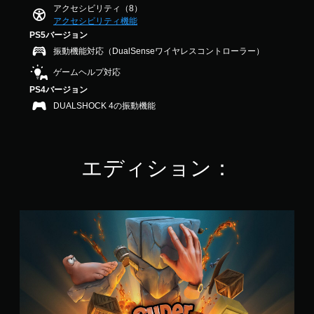
ム
アクセシビリティ（8）
1
す
ー
アクセシビリティ機能
で
。
ビ
す
PS5バージョン
ー
振動機能対応（DualSenseワイヤレスコントローラー）
パ
タ
ー
ッ
ゲームヘルプ対応
ト
チ
PS4バージョン
の
操
再
DUALSHOCK 4の振動機能
作
生
な
中
し
に
で
、
エディション：
プ
ゲ
ー
レ
ム
イ
を
可
S
一
能
u
時
タ
p
停
ッ
e
止
チ
r
で
操
A
き
作
d
ま
を
v
す