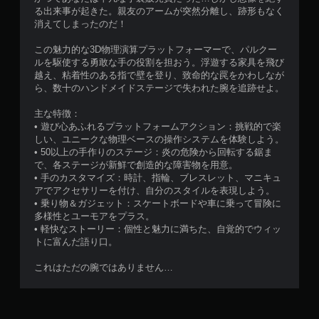
る出来事が起きた。親友のアームが突然分離し、跡形もなく
消えてしまったのだ！
この魅力的な3D物理演算プラットフォーマーで、パルクー
ルを駆使する勇敢な手の役割を担おう。浮遊する家具を飛び
越え、粘着性のある指で壁を登り、致命的な罠をかわしなが
ら、数十のハンドメイドステージで失われた腕を追跡せよ。
主な特徴：
• 遊び心あふれるプラットフォームアクション：挑戦的で楽
しい、ユニークな物理ベースの操作システムを体験しよう。
• 50以上の手作りのステージ：炎の危険から回転する鋸ま
で、各ステージが新鮮で創造的な障害物を用意。
• 手のカスタマイズ：時計、指輪、ブレスレット、マニキュ
アでアクセサリーを付け、自分のスタイルを表現しよう。
• 乗り物＆ガジェット：スケートボードや車に乗って冒険に
多様性とユーモアをプラス。
• 軽快なストーリー：個性と魅力に満ちた、自覚的でウィッ
トに富んだ語り口。
これはただの腕ではありません…