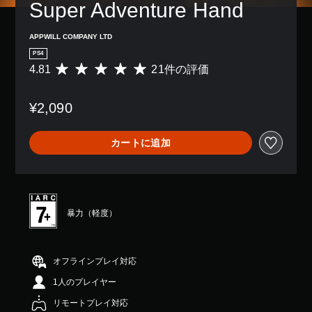
Super Adventure Hand
ら
き
字
ー
れ
ま
幕
シ
ま
す
な
ョ
APPWILL COMPANY LTD
す
。
し
ン
。
PS4
で
コ
4.81
21件の評価
評
プ
ン
価
レ
ト
ゲ
数
イ
ロ
ー
¥2,090
は
で
ー
ム
2
き
ル
の
1
ま
を
一
カートに追加
、
す
使
時
平
。
わ
停
均
ず
評
に
止
価
ゲ
ゲ
は
ー
暴力（軽度）
ー
5
ム
ム
段
を
の
階
プ
プ
中
レ
オフラインプレイ対応
レ
の
イ
イ
1人のプレイヤー
4
で
中
.
き
や
リモートプレイ対応
8
ま