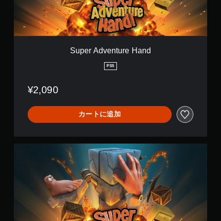
使
e
。
わ
n
（
ず
t
オ
に
u
フ
ゲ
r
ラ
ー
e
イ
Super Adventure Hand
ム
H
ン
を
a
プ
PS5
プ
n
レ
レ
d
イ
¥2,090
イ
の
で
み
き
）
カートに追加
ま
す
。
S
u
コ
p
ン
e
ト
r
ロ
A
ー
d
ラ
v
ー
e