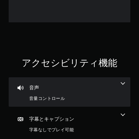
た
と
き
の
抵
抗
効
果
を
使
わ
アクセシビリティ機能
な
く
て
も
ゲ
音声
ー
ム
音量コントロール
を
プ
レ
字幕とキャプション
イ
で
字幕なしでプレイ可能
き
ま