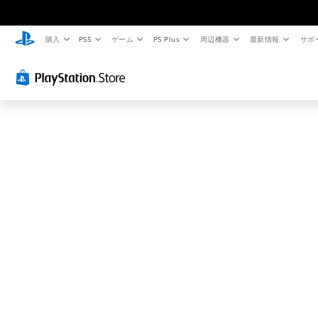
お
探
し
購入
PS5
ゲーム
PS Plus
周辺機器
最新情報
サポ
の
ペ
ー
ジ
は
見
つ
か
り
ま
せ
ん
で
し
た
。