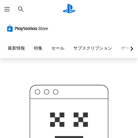
検
お
索
探
し
の
ペ
ー
ジ
は
見
最新情報
特集
セール
サブスクリプション
ゲーム
つ
か
り
ま
せ
ん
で
し
た
。