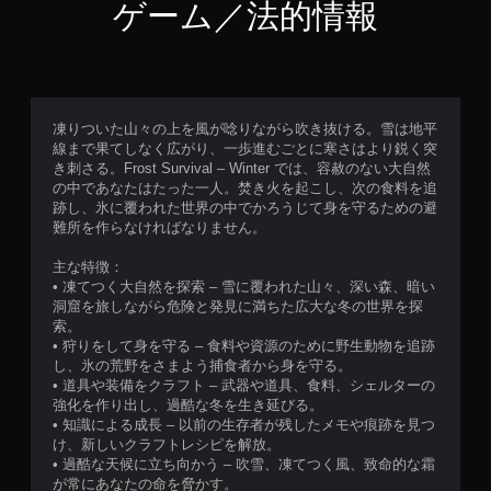
ゲーム／法的情報
凍りついた山々の上を風が唸りながら吹き抜ける。雪は地平
線まで果てしなく広がり、一歩進むごとに寒さはより鋭く突
き刺さる。Frost Survival – Winter では、容赦のない大自然
の中であなたはたった一人。焚き火を起こし、次の食料を追
跡し、氷に覆われた世界の中でかろうじて身を守るための避
難所を作らなければなりません。
主な特徴：
• 凍てつく大自然を探索 – 雪に覆われた山々、深い森、暗い
洞窟を旅しながら危険と発見に満ちた広大な冬の世界を探
索。
• 狩りをして身を守る – 食料や資源のために野生動物を追跡
し、氷の荒野をさまよう捕食者から身を守る。
• 道具や装備をクラフト – 武器や道具、食料、シェルターの
強化を作り出し、過酷な冬を生き延びる。
• 知識による成長 – 以前の生存者が残したメモや痕跡を見つ
け、新しいクラフトレシピを解放。
• 過酷な天候に立ち向かう – 吹雪、凍てつく風、致命的な霜
が常にあなたの命を脅かす。