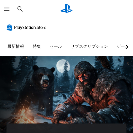
検
索
最新情報
特集
セール
サブスクリプション
ゲーム