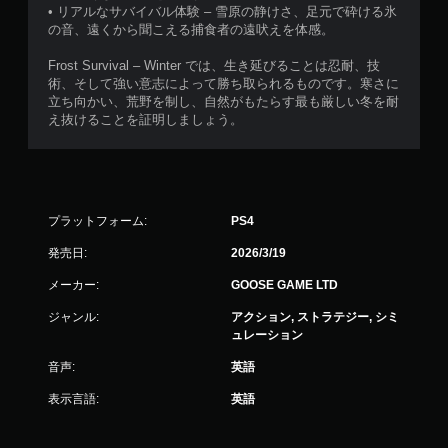
• リアルなサバイバル体験 – 雪原の静けさ、足元で砕ける氷
の音、遠くから聞こえる捕食者の遠吠えを体感。
Frost Survival – Winter では、生き延びることは忍耐、技
術、そして強い意志によって勝ち取られるものです。寒さに
立ち向かい、荒野を制し、自然がもたらす最も厳しい冬を耐
え抜けることを証明しましょう。
プラットフォーム:
PS4
発売日:
2026/3/19
メーカー:
GOOSE GAME LTD
ジャンル:
アクション, ストラテジー, シミ
ュレーション
音声:
英語
表示言語:
英語