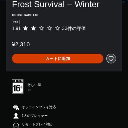
Frost Survival – Winter
GOOSE GAME LTD
PS4
1.91
33件の評価
評
価
数
¥2,310
は
3
3
カートに追加
、
平
均
評
価
激しい暴
は
力
5
段
階
中
オフラインプレイ対応
の
1人のプレイヤー
1
.
リモートプレイ対応
9