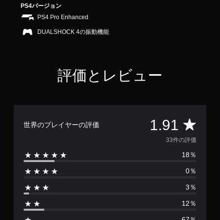
PS4バージョン
1
で
PS4 Pro Enhanced
す
DUALSHOCK 4の振動機能
評価とレビュー
評
1.91
世界のプレイヤーの評価
価
33件の評価
18％
数
0％
は
3％
3
12％
3
67％