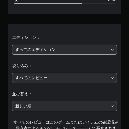
、
平
均
評
エディション：
価
すべてのエディション
は
絞り込み：
5
すべてのレビュー
段
階
並び替え：
中
新しい順
の
すべてのレビューはこのゲームまたはアイテムの確認済み
1
所有者によるもので、モデレーターチームで審査されま