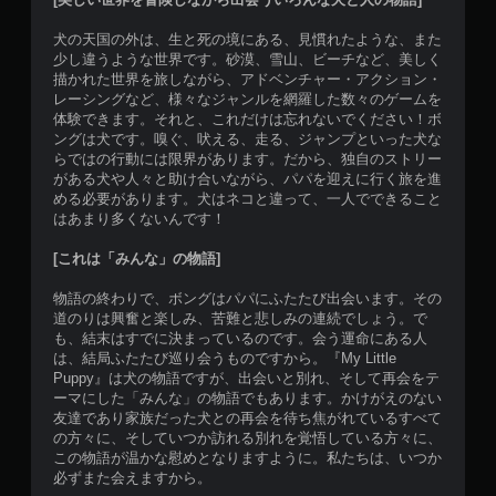
犬の天国の外は、生と死の境にある、見慣れたような、また
少し違うような世界です。砂漠、雪山、ビーチなど、美しく
描かれた世界を旅しながら、アドベンチャー・アクション・
レーシングなど、様々なジャンルを網羅した数々のゲームを
体験できます。それと、これだけは忘れないでください！ボ
ングは犬です。嗅ぐ、吠える、走る、ジャンプといった犬な
らではの行動には限界があります。だから、独自のストリー
がある犬や人々と助け合いながら、パパを迎えに行く旅を進
める必要があります。犬はネコと違って、一人でできること
はあまり多くないんです！
[これは「みんな」の物語]
物語の終わりで、ボングはパパにふたたび出会います。その
道のりは興奮と楽しみ、苦難と悲しみの連続でしょう。で
も、結末はすでに決まっているのです。会う運命にある人
は、結局ふたたび巡り会うものですから。『My Little
Puppy』は犬の物語ですが、出会いと別れ、そして再会をテ
ーマにした「みんな」の物語でもあります。かけがえのない
友達であり家族だった犬との再会を待ち焦がれているすべて
の方々に、そしていつか訪れる別れを覚悟している方々に、
この物語が温かな慰めとなりますように。私たちは、いつか
必ずまた会えますから。