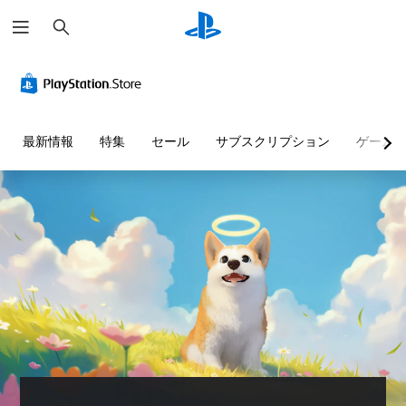
検
索
音
字
コ
難
量
幕
ン
易
コ
（
ト
度
ン
基
ロ
調
ト
本
ー
整
最新情報
特集
セール
サブスクリプション
ゲーム
ロ
）
ラ
（
ー
ー
基
主
ル
の
本
要
振
）
な
個
ス
動
々
ゲ
ト
機
の
ー
ー
音
能
ム
リ
量
な
の
ー
を
難
し
と
下
易
で
キ
げ
度
プ
ャ
た
を
レ
ラ
り
変
イ
ク
消
更
タ
可
音
し
ー
能
で
て