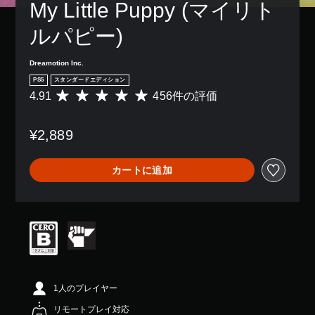
の
My Little Puppy (マイリト
き
、
コ
み
ま
ゲ
ン
字
ルパピー)
す
ー
ト
幕
。
ム
ロ
が
全
ー
Dreamotion Inc.
表
体
ラ
示
PS5
スタンダードエディション
の
ー
さ
4.91
456件の評価
難
評
の
れ
易
価
振
ま
度
数
動
す
¥2,889
を
は
機
。
下
4
能
げ
5
／
カートに追加
る
6
ハ
こ
、
プ
と
平
テ
が
均
ィ
で
評
ッ
き
価
ク
ま
は
フ
す
5
ィ
。
段
ー
階
ド
1人のプレイヤー
中
バ
ゲ
リモートプレイ対応
の
ッ