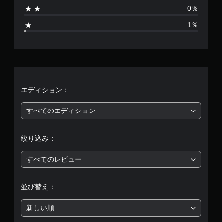
4
再
0％
生
5
中
1％
に
6
、
ゲ
、
ー
ム
平
を
一
均
エディション：
時
停
評
すべてのエディション
止
で
価
き
絞り込み：
ま
は
す
。
すべてのレビュー
5
（
オ
段
フ
並び替え：
ラ
階
イ
新しい順
ン
中
プ