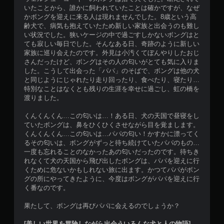
いたことから、誰かに飼われていたことは確かですが、なぜ
かボングを迎えに来る人は現れませんでした。8歳という高
齢犬で、病気も抱えていたため新しい家族と出会うのも難し
い状況でした。狭いケージの中で過ごすしかないボングはと
ても寂しい毎日でした。そんなある日、奇跡のように新しい
家族に巡り会えたのです。外見は小汚くてぼんやりしたおじ
さんだったけど、ボングはその人の匂いがとても気に入りま
した。こうして出会った「パパ」のそばで、ボングは他の犬
と同じようにじゃれたり走り回ったり、食べたり、寝たり…
特別なことはなくとも残りの生涯を幸せに過ごし、虹の橋を
渡りました。
くんくんくん…この匂いは…！ある日、犬の天国で昼寝をし
ていたボングは、鼻をひくひくさせながら目を覚まします。
くんくんくん…この匂いは…パパの匂い！かすかに漂ってく
るその匂いは、ボングがずっと待ち続けていたパパのもの…
一度も忘れることのなかったあの匂いだったのです。待ちき
れなくて犬の天国から飛び出したボングは、パパを迎えに行
くために危ないかもしれない旅に出ます。かつてパパがボン
グの所にやってきたように、今度はボングがパパを迎えに行
く番なのです。
果たして、ボングは再びパパに会えるのでしょうか？
[美しい世界を冒険しながら出会ういろんな犬と人の物語]