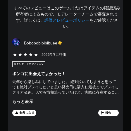
レ
すべてのレビューはこのゲームまたはアイテムの確認済み
の
イ
所有者によるもので、モデレーターチームで審査されま
の
4
み
す。詳しくは、
評価とレビューポリシー
をご確認くださ
）
い。
.
9
Bobobobibibibuee
1
5段階評価の5
2026/6/7に評価
で
スタンダードエディション
す
ボンゴに出会えてよかった！
去年から楽しみにしていました。 絶対泣いてしまうと思って
ても絶対プレイしたいと思い発売日に購入し最後までプレイし
クリア済み。 Xでも情報追っていたけど、実際に存在するコー
ギーのボンゴと飼い主。 公式Xでボンゴのストーリーを知った
もっと表示
時も号泣した。 実際のゲームもとても楽しく素晴らしいゲー
ムだった。 どの世界も景色も綺麗で、たくさんの犬種がい
て、それぞれの個性とかをしっかり捉えていて犬好きとしては
参考になる
報告
本当にいいゲームだった。 私の家にもいる犬と楽しくプレイ
しました。 人生の中で出会えて良かったゲームです。