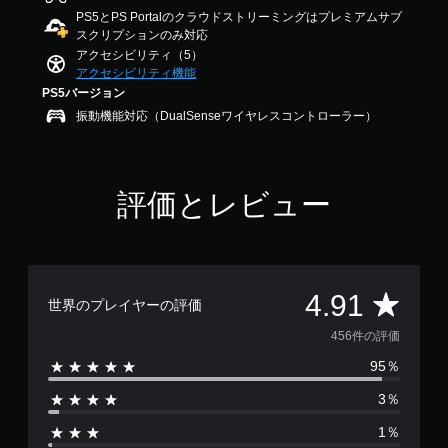
ー
4
ク
PS5とPS Portalのクラウドストリーミングはプレミアムサブ
ム
.
を
スクリプションのみ対応
の
9
使
アクセシビリティ（5）
一
1
わ
アクセシビリティ機能
で
時
ず
PS5バージョン
す
に
停
振動機能対応（DualSenseワイヤレスコントローラー）
ゲ
止
ー
ゲ
ム
ー
を
ム
評価とレビュー
プ
の
レ
プ
イ
レ
で
イ
き
中
ま
評
や
4.91
す
世界のプレイヤーの評価
ム
。
価
ー
456件の評価
ビ
95％
ー
数
パ
3％
ー
は
ト
1％
の