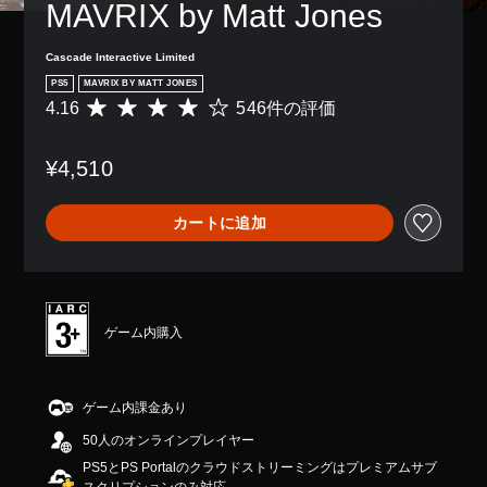
MAVRIX by Matt Jones
コ
ン
ト
Cascade Interactive Limited
ロ
PS5
MAVRIX BY MATT JONES
ー
4.16
546件の評価
評
ラ
価
ー
数
の
¥4,510
は
振
5
動
4
機
カートに追加
6
能
、
／
平
ハ
均
プ
評
テ
価
ィ
ゲーム内購入
は
ッ
5
ク
段
フ
階
ィ
ゲーム内課金あり
中
ー
50人のオンラインプレイヤー
の
ド
4
バ
PS5とPS Portalのクラウドストリーミングはプレミアムサブ
.
ッ