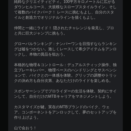
純粋なクリエイティビティ。100平方キロメートルに広がる
ダウンヒルコース、大規模なスロープスタイルライン、そし
て複数のバイクパーク！ レースに挑むもよし、自分のスタ
イルと創造力でオリジナルラインを描くもよし。
仲間と一緒にライド！ 隠されたチャレンジを発見し、プロ
と共に巨大ジャンプに挑もう。
グローバルランキング：ナンバーワンを目指すならランキン
グは嘘をつかない。激しくレースして希少アイテムをアンロ
ックし、本物の賞品を狙おう。
本格的な物理＆コントロール：デュアルスティック操作、独
立ブレーキレバー、物理ベースのハンドリングとサスペンシ
ョンで、バイクとの一体感を体験。グリップの調整やトリッ
クの決め方も自分次第、あなただけのライドを楽しめる。
スポンサーシップでプロライダーの生活を体験。契約にサイ
ンして、自分だけのMTBキャリアをマネジメントしよう。
カスタマイズが鍵。実在のMTBブランドのバイク、ウェ
ア、コンポーネントをアンロックして、夢のセットアップを
作り上げよう。
山で会おう！