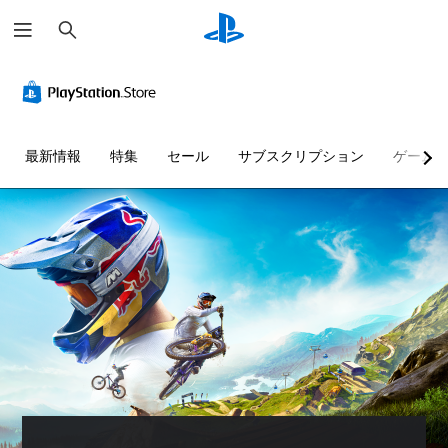
検
索
コ
ン
ト
ロ
ー
最新情報
特集
セール
サブスクリプション
ゲーム
ラ
ー
の
振
動
機
能
な
し
で
プ
レ
イ
可
能