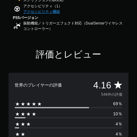
スクリプションのみ対応
1
ク
アクセシビリティ（1）
6
を
アクセシビリティ機能
で
使
PS5バージョン
す
わ
振動機能／トリガーエフェクト対応（DualSenseワイヤレス
ず
コントローラー）
に
ゲ
ー
ム
評価とレビュー
を
プ
レ
イ
で
評
き
4.16
世界のプレイヤーの評価
ま
す
価
546件の評価
。
69％
数
10％
は
4％
5
4％