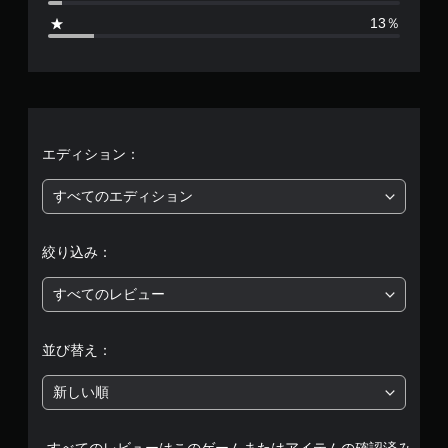
4
13％
6
、
平
均
エディション：
評
すべてのエディション
価
絞り込み：
は
すべてのレビュー
5
段
並び替え：
階
新しい順
中