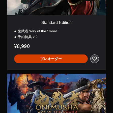
d
i
t
i
o
Standard Edition
n
鬼武者 Way of the Sword
予約特典 x 2
¥8,990
プレオーダー
D
e
l
u
x
e
E
d
i