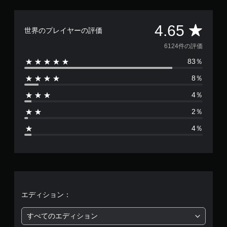
評
4.65
世界のプレイヤーの評価
価
6124件の評価
83％
数
8％
は
4％
6
2％
1
4％
2
4
、
平
エディション：
均
すべてのエディション