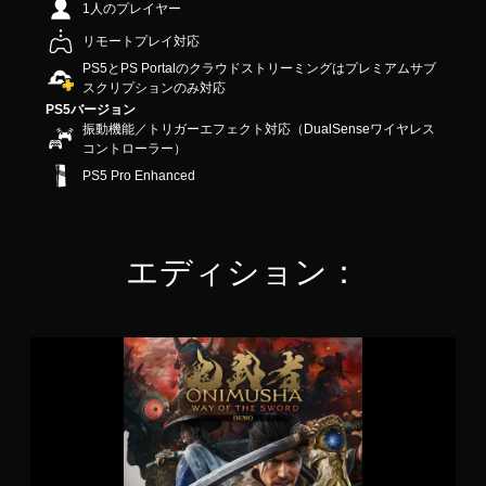
1人のプレイヤー
の
4
リモートプレイ対応
.
PS5とPS Portalのクラウドストリーミングはプレミアムサブ
6
スクリプションのみ対応
5
PS5バージョン
で
振動機能／トリガーエフェクト対応（DualSenseワイヤレス
す
コントローラー）
PS5 Pro Enhanced
エディション：
鬼
武
者
W
a
y
o
f