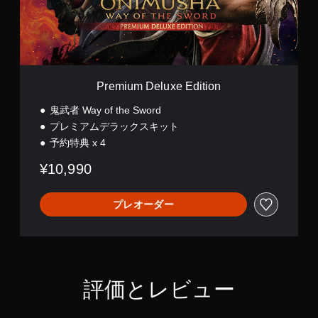
D
e
l
u
x
e
E
Premium Deluxe Edition
d
i
鬼武者 Way of the Sword
t
プレミアムデラックスキット
i
予約特典 x 4
o
n
¥10,990
プレオーダー
評価とレビュー