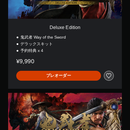
t
i
o
n
Deluxe Edition
鬼武者 Way of the Sword
デラックスキット
予約特典 x 4
¥9,990
プレオーダー
P
r
e
m
i
u
m