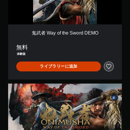
t
h
e
S
w
o
鬼武者 Way of the Sword DEMO
r
d
無料
D
E
体験版
M
O
ライブラリーに追加
S
t
a
n
d
a
r
d
E