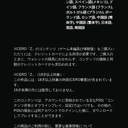
ン語, スペイン語(メキシコ), ド
イツ語, フランス語 (フランス),
ポルトガル語 (ブラジル), ポー
ランド語, ロシア語, 中国語 (簡
体字), 中国語 (繁体字), 日本語,
英語, 韓国語
※CERO「Z」のコンテンツ（ゲーム本編及び体験版）をご購入い
ただくには、クレジットカードによる決済が必要です。ご購入の
ときに、ウォレットの残高にかかわらず、コンテンツの価格と同
額がクレジットカードから支払われます。
※CERO「Z」（18才以上対象）:
この作品には、18才以上対象の内容(CERO審査)が含まれていま
す。
18才未満の方には販売しておりません。
このコンテンツは、アカウントに登録されている主なPS5(「コン
テンツ共有とオフラインプレイ」設定)ではいつでも、その他の
PS5の場合には同アカウントでログインした後に、ダウンロード
してプレイすることができます。
この商品のご利用の前に、重要な健康情報について