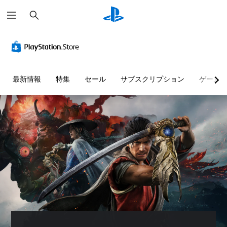
検
索
最新情報
特集
セール
サブスクリプション
ゲーム