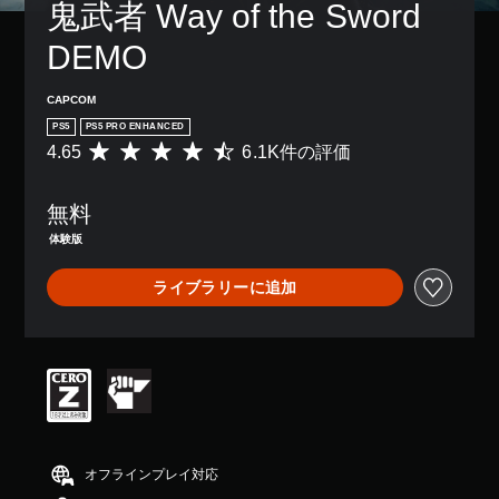
鬼武者 Way of the Sword 
DEMO
CAPCOM
PS5
PS5 PRO ENHANCED
4.65
6.1K件の評価
評
価
数
無料
は
6
体験版
.
1
ライブラリーに追加
K
、
平
均
評
価
は
5
段
階
オフラインプレイ対応
中