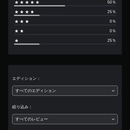
50％
数
25％
は
0％
4
0％
、
25％
平
均
評
価
エディション：
は
すべてのエディション
5
絞り込み：
段
すべてのレビュー
階