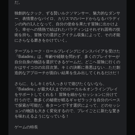
だ。
独創的なクック、ずる賢いルクソマンサー、魅力的なダンサ
ー、表情豊かなパイロ、カリスマのバードからなるバラディ
ンの内の1人となって、自分の使命を果たす冒険に出かけよ
う。幸せへの情熱で結ばれたバラディンはそれぞれ固有の技
術を持ち、冒険での選択とアイテム収集によって、その才能
にさらなる磨きをかけていく。
テーブルトーク・ロールプレイングにインスパイアを受けた
『Baladins』は、年齢や経験を問わず、多くのプレイヤーが
自分自身の物語を選択できるゲームだ。どこへ冒険に行くの
かはサイコロの出目次第。キミの決断に善悪はない…ただ創
造的なアプローチが面白い結果を生み出してくれるだけだ！
さらに、もしキミが1人っきりで遊びたくないなら、
『Baladins』が最大4人までのローカル＆オンラインプレイ
をサポートしてくれる！ 冒険を細かなセッションに分けて
行うので、数多くの秘密が眠るギャゼラックを自分のペース
で探索が可能だ。各ターンで下す選択によって、どのセッシ
ョンの物語も大きく変化するので、プレイごとに新たな驚き
を味わえるようになっている！
ゲームの特長