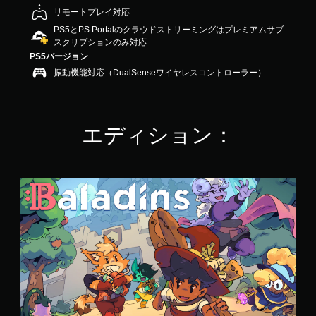
で
リモートプレイ対応
す
PS5とPS Portalのクラウドストリーミングはプレミアムサブ
スクリプションのみ対応
PS5バージョン
振動機能対応（DualSenseワイヤレスコントローラー）
エディション：
B
a
l
a
d
i
n
s