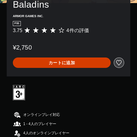
Baladins
ARMOR GAMES INC.
PS5
3.75
4件の評価
評
価
数
¥2,750
は
4
、
カートに追加
平
均
評
価
は
5
段
階
中
の
オンラインプレイ対応
3
1 - 4人のプレイヤー
.
7
4人のオンラインプレイヤー
5