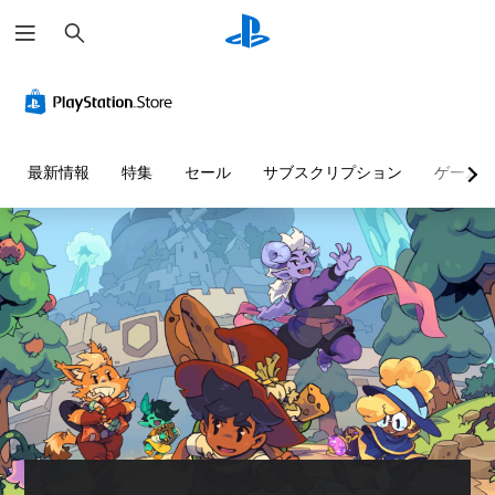
検
索
最新情報
特集
セール
サブスクリプション
ゲーム