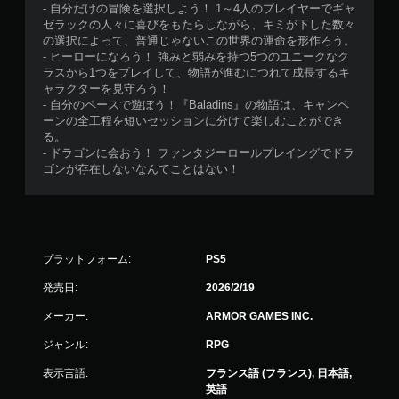
- 自分だけの冒険を選択しよう！ 1～4人のプレイヤーでギャ
ゼラックの人々に喜びをもたらしながら、キミが下した数々
の選択によって、普通じゃないこの世界の運命を形作ろう。
- ヒーローになろう！ 強みと弱みを持つ5つのユニークなク
ラスから1つをプレイして、物語が進むにつれて成長するキ
ャラクターを見守ろう！
- 自分のペースで遊ぼう！『Baladins』の物語は、キャンペ
ーンの全工程を短いセッションに分けて楽しむことができ
る。
- ドラゴンに会おう！ ファンタジーロールプレイングでドラ
ゴンが存在しないなんてことはない！
プラットフォーム:
PS5
発売日:
2026/2/19
メーカー:
ARMOR GAMES INC.
ジャンル:
RPG
表示言語:
フランス語 (フランス), 日本語,
英語