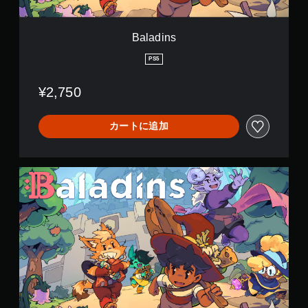
Baladins
PS5
¥2,750
カートに追加
B
a
l
a
d
i
n
s