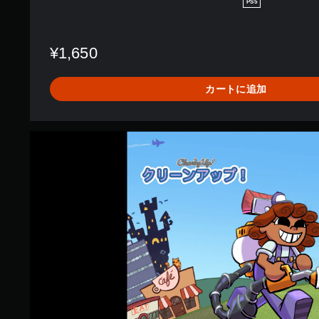
PS5
¥1,650
カートに追加
ク
リ
ー
ン
ア
ッ
プ
！
(
C
l
e
a
n