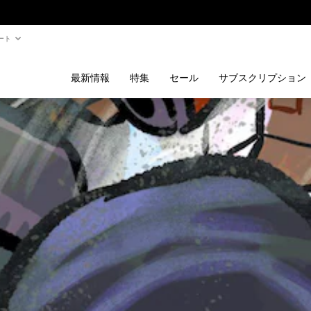
ート
最新情報
特集
セール
サブスクリプション