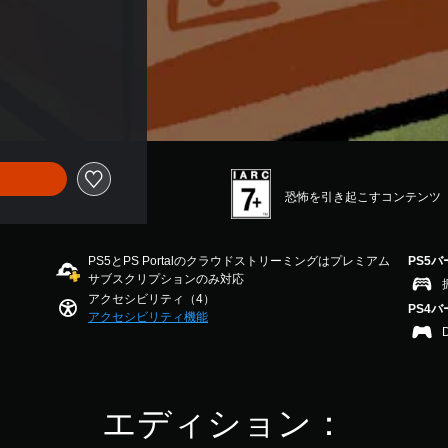
恐怖を引き起こすコンテンツ
PS5とPS Portalのクラウドストリーミングはプレミアム
PS5
サブスクリプションのみ対応
アクセシビリティ（4）
PS4
アクセシビリティ機能
エディション：