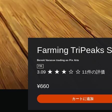
Farming TriPeaks So
Benoit Varasse trading as Pix Arts
PS5
3.09
11件の評価
評
価
数
¥660
は
1
1
カートに追加
、
平
均