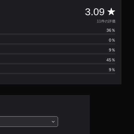
評
3.09
価
11件の評価
36％
数
0％
は
9％
1
45％
9％
1
、
平
均
評