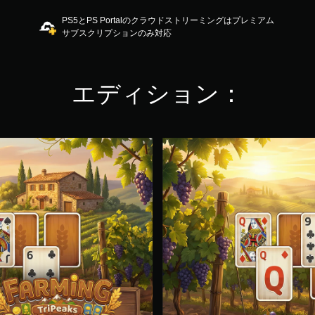
PS5とPS Portalのクラウドストリーミングはプレミアム
サブスクリプションのみ対応
エディション：
F
a
r
m
i
n
g
T
r
i
P
e
a