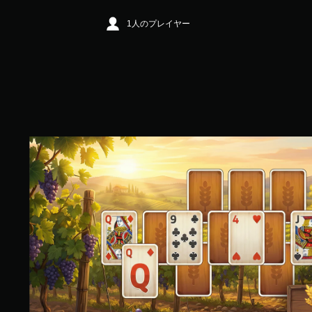
評
価
1人のプレイヤー
は
5
段
階
中
の
3
.
0
F
9
a
で
r
す
m
i
n
g
T
r
i
P
e
a