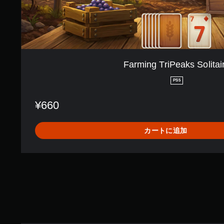
k
s
S
o
l
i
t
Farming TriPeaks Solitai
a
i
PS5
r
e
¥660
カートに追加