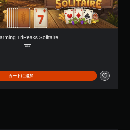
arming TriPeaks Solitaire
PS4
カートに追加