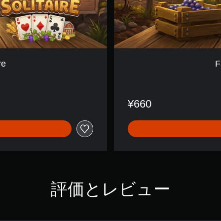
k
s
S
o
l
i
t
re
F
a
i
r
e
¥660
評価とレビュー