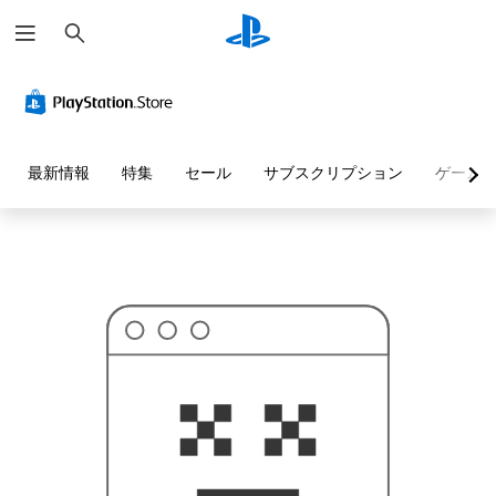
検
お
索
探
し
の
ペ
ー
ジ
は
見
最新情報
特集
セール
サブスクリプション
ゲーム
つ
か
り
ま
せ
ん
で
し
た
。