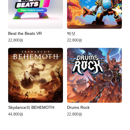
Beat the Beats VR
빅샷
22,800원
22,800원
Skydance의 BEHEMOTH
Drums Rock
44,800원
22,800원