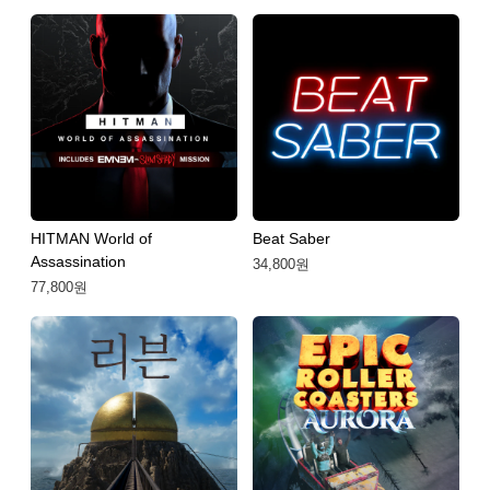
HITMAN World of
Beat Saber
Assassination
34,800원
77,800원