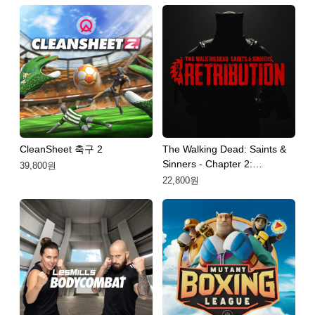
CleanSheet 축구 2
The Walking Dead: Saints &
Sinners - Chapter 2:
39,800원
Retribution
22,800원