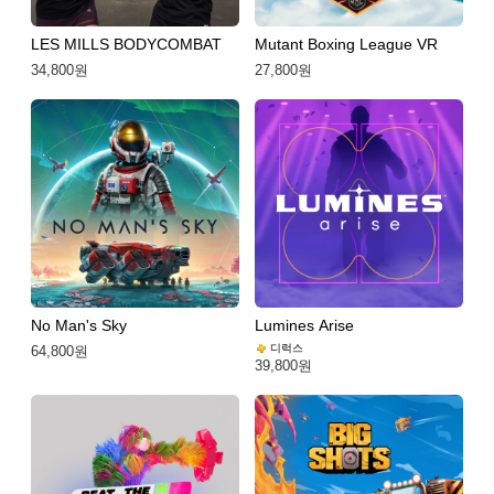
LES MILLS BODYCOMBAT
Mutant Boxing League VR
34,800원
27,800원
No Man's Sky
Lumines Arise
디럭스
64,800원
39,800원