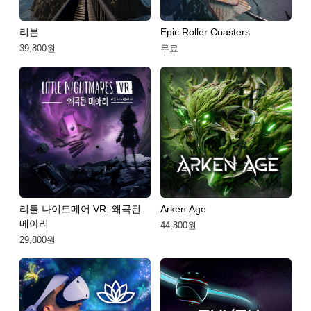
리븐
Epic Roller Coasters
39,800원
무료
리틀 나이트메어 VR: 왜곡된
Arken Age
메아리
44,800원
29,800원