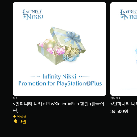
개
별
항목
가상 통화
<인피니티 니키> PlayStation®Plus 할인 (한국어
<인피니티 니키
판)
39,500원
에센셜
0원