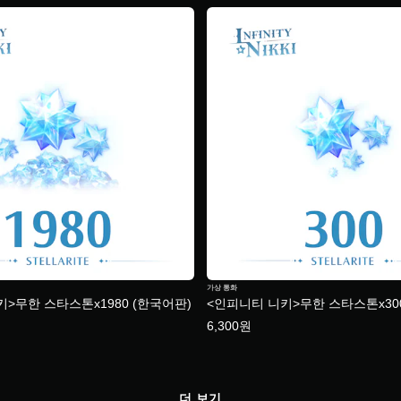
가상 통화
>무한 스타스톤x1980 (한국어판)
<인피니티 니키>무한 스타스톤x30
6,300원
더 보기