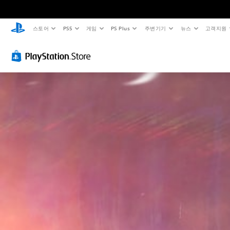
스토어
PS5
게임
PS Plus
주변기기
뉴스
고객지원
음
캡
컨
컨
량
션
트
트
컨
(
롤
롤
트
기
러
리
롤
본
진
마
)
동
인
개
없
더
별
게
적
이
임
언
으
플
플
제
로
레
레
든
오
이
지
이
디
중
게
가
오
에
임
능
음
중
컨
량
요
컨
트
을
한
트
롤
낮
소
롤
을
추
리
러
검
고
만
진
토
음
게
동
할