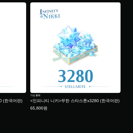
가상 통화
0 (한국어판)
<인피니티 니키>무한 스타스톤x3280 (한국어판)
65,800원