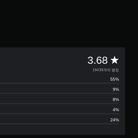
총
3.68
1
19439개의 별점
55%
9
9%
4
8%
3
4%
24%
9
별