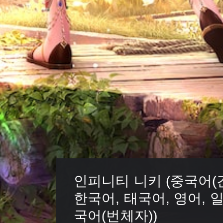
습
니
다
.
인피니티 니키 (중국어(간
한국어, 태국어, 영어, 
국어(번체자))