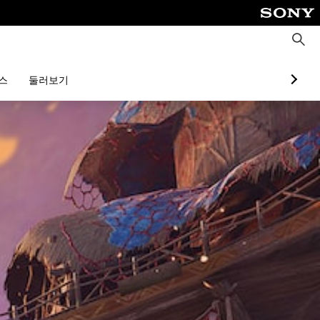
검
색
스
둘러보기