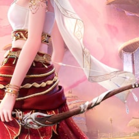
다
플
들
.
레
리
이
도
튜
록
적
토
오
응
리
디
형
얼
오
트
을
출
리
검
력
토
거
을
할
설
효
수
정
과
있
할
없
습
수
이
니
있
플
다
습
.
레
니
다
이
.
가
능
트
리
거