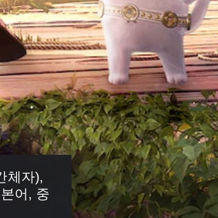
체자), 
일본어, 중