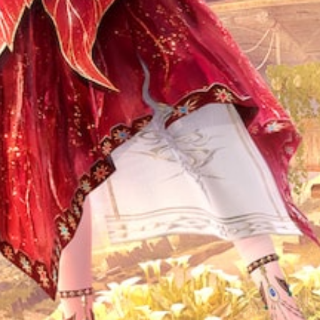
에
적
응
형
저
항
기
능
을
켜
지
않
고
도
게
임
을
플
레
이
할
수
있