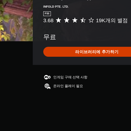
INFOLD PTE. LTD.
PS5
3.68
19K개의 별점
총
1
9
무료
K
별
점
라이브러리에 추가하기
으
로
부
터
5
인게임 구매 선택 사항
개
온라인 플레이 필요
별
중
평
균
3
.
6
8