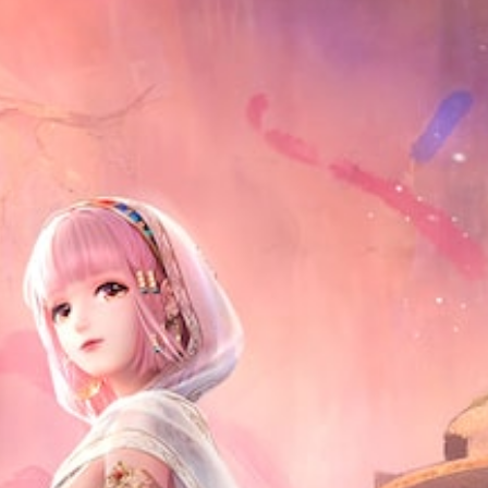
소
임
/
수
거
캡
햅
있
할
션
틱
습
수
에
피
니
있
포
드
다
습
함
백
.
니
됩
을
다
니
켜
튜
.
다
지
토
.
않
리
고
3
도
얼
D
게
리
오
임
마
디
을
인
오
플
더
레
사
이
언
방
할
제
에
수
든
서
있
지
소
습
게
리
니
임
가