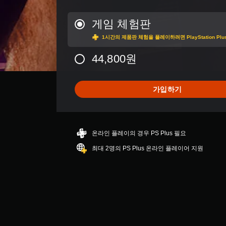
1
K
별
게임 체험판
점
1시간의 제품판 체험을 플레이하려면 PlayStation P
으
로
44,800원
부
터
5
개
가입하기
별
중
평
균
온라인 플레이의 경우 PS Plus 필요
2
.
최대 2명의 PS Plus 온라인 플레이어 지원
8
1
개
별