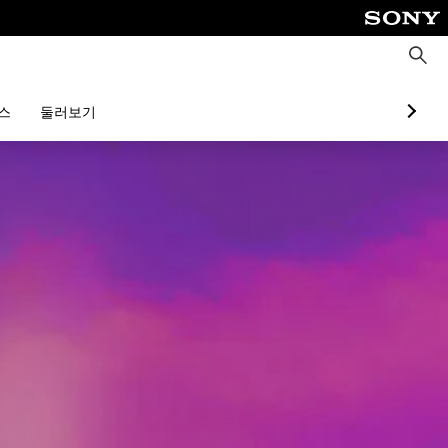
검
색
스
둘러보기