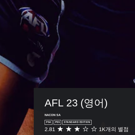
AFL 23 (영어)
NACON SA
PS4
PS5
STANDARD EDITION
2.81
1K개의 별점
총