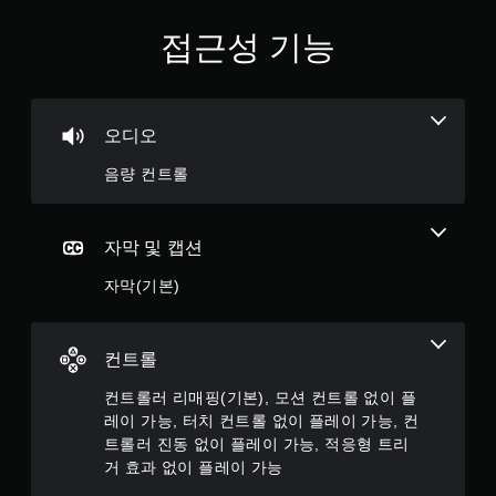
없
접근성 기능
이
플
레
이
가
오디오
능
음량 컨트롤
컨
트
롤
러
자막 및 캡션
진
동
자막(기본)
/
햅
틱
컨트롤
피
드
컨트롤러 리매핑(기본), 모션 컨트롤 없이 플
백
레이 가능, 터치 컨트롤 없이 플레이 가능, 컨
을
켜
트롤러 진동 없이 플레이 가능, 적응형 트리
지
거 효과 없이 플레이 가능
않