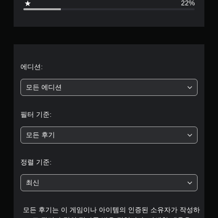
임
22%
들
을
로
수
플
있
레
부
습
이
니
할
터
다
때
.
모
5
에디션:
션
컨
개
모든 에디션
트
롤
별
을
필터 기준:
사
중
용
하
모든 후기
평
지
않
균
아
정렬 기준:
도
3
됩
최신
니
.
다
.
모든 후기는 이 게임이나 아이템의 인증된 소유자가 작성하
3