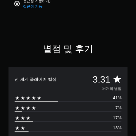
접근성 기능(9개)
3
용
부
접근성 기능
1
할
분
개
수
부
별
있
터
습
이
니
어
다
서
.
게
별점 및 후기
임
을
모
진
션
행
컨
할
트
수
총
3.31
전 세계 플레이어 별점
롤
있
도
5
없
54개의 별점
록
이
41%
저
4
플
장
레
7%
지
별
이
점
17%
가
을
점
능
직
13%
접
게
으
만