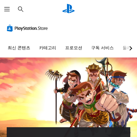
검
색
음
자
컨
튜
량
막
트
토
컨
(
롤
리
트
기
러
얼
롤
본
리
리
최신 콘텐츠
카테고리
프로모션
구독 서비스
둘러보
)
매
마
개
핑
인
별
게
(
더
적
임
으
기
에
언
로
주
본
제
오
요
)
든
디
스
지
사
오
토
게
전
음
리
임
설
량
및
플
정
을
캐
레
된
낮
릭
이
레
추
터
튜
이
고
와
토
아
음
관
리
웃
소
련
얼
옵