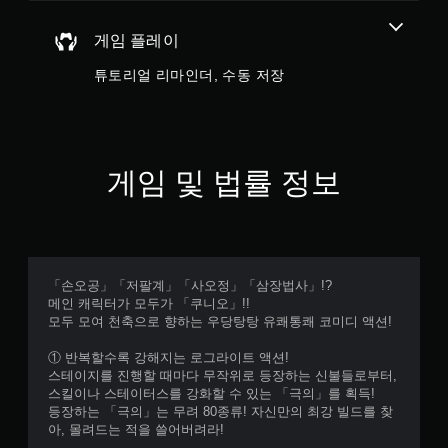
고
도
게임 플레이
게
임
튜토리얼 리마인더, 수동 저장
을
플
레
이
할
수
게임 및 법률 정보
있
습
니
다
.
「손오공」「저팔계」「사오정」「삼장법사」!?
적
메인 캐릭터가 모두가 「쿠니오」!!
모두 모여 천축으로 향하는 우당탕탕 유쾌통쾌 코미디 액션!
응
형
① 반복할수록 강해지는 로그라이트 액션!
트
스테이지를 진행할 때마다 무작위로 등장하는 신불들로부터,
리
스킬이나 스테이터스를 강화할 수 있는 「극의」를 획득!
거
등장하는 「극의」는 무려 80종류! 자신만의 최강 빌드를 찾
효
아, 몰려드는 적을 쓸어버려라!
과