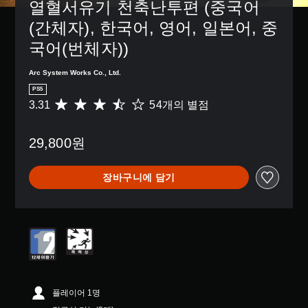
거
된
열혈서유기 천축난투편 (중국어
을
션
할
자
검
으
(간체자), 한국어, 영어, 일본어, 중
수
막
토
로
있
만
할
국어(번체자))
컨
습
포
수
트
니
함
있
롤
Arc System Works Co., Ltd.
다
됩
습
을
.
니
PS5
니
변
다
3.31
54개의 별점
다
총
경
.
.
5
하
4
거
29,800원
별
나
수
점
,
동
으
일
저
장바구니에 담기
로
부
장
부
컨
터
트
마
5
롤
지
개
재
막
별
배
으
중
치
로
평
옵
플
균
션
레
3
플레이어 1명
을
이
.
이
한