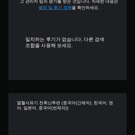
고 관리자 팀의 평가를 받은 것입니다. 자세한 내용은
터
1
별점 및 후기 정책
을 확인하세요.
치
컨
개
트
별
롤
없
일치하는 후기가 없습니다. 다른 검색
이
조합을 사용해 보세요.
플
레
이
가
능
게
임
을
플
레
열혈서유기 천축난투편 (중국어(간체자), 한국어, 영
이
어, 일본어, 중국어(번체자))
할
때
터
치
기