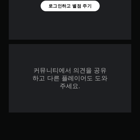
반
로그인하고 별점 주기
의
컨
트
롤
을
사
용
하
지
않
아
커뮤니티에서 의견을 공유
도
됩
하고 다른 플레이어도 도와
니
주세요.
다
.
컨
트
롤
러
진
동