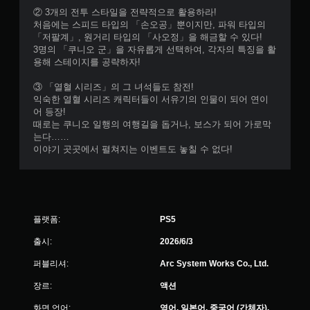
없
② 3개의 전투 스타일을 전략적으로 활용하라!
이
처음에는 스피드 타입의 「손오공」뿐이지만, 파워 타입의
「저팔계」, 원거리 타입의 「사오정」을 해금할 수 있다!
플
3명의 「쿠니오 군」을 자유롭게 선택하여, 각자의 특징을 활
레
용해 스테이지를 공략하자!
이
가
③ 「열혈 시리즈」의 그 녀석들도 참전!
능
익숙한 열혈 시리즈 캐릭터들이 서유기의 인물이 되어 연이
트
어 등장!
리
때로는 쿠니오 일행의 여행길을 돕거나, 보스가 되어 가로막
거
는다……
에
이야기 곳곳에서 펼쳐지는 이벤트도 놓칠 수 없다!
적
응
형
저
항
플랫폼:
PS5
기
능
출시:
2026/6/3
을
켜
퍼블리셔:
Arc System Works Co., Ltd.
지
않
장르:
액션
고
화면 언어:
영어, 일본어, 중국어 (간체자),
도