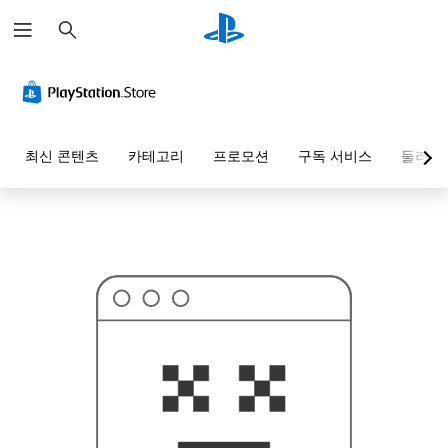
검
이
색
걸
찾
으
신
게
아
니
겠
최신 콘텐츠
카테고리
프로모션
구독 서비스
둘러보
죠
.
.
.