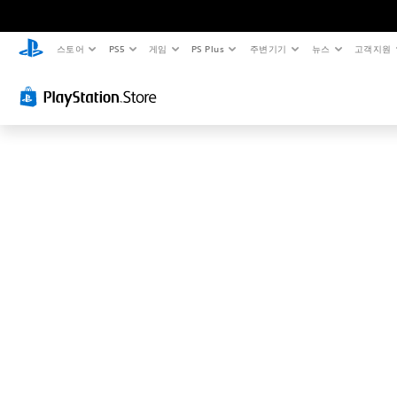
이
걸
찾
스토어
PS5
게임
PS Plus
주변기기
뉴스
고객지원
으
신
게
아
니
겠
죠
.
.
.