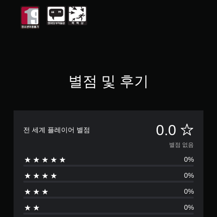
별점 및 후기
별
0.0
전 세계 플레이어 별점
점
별점 없음
0%
없
0%
음
0%
0%