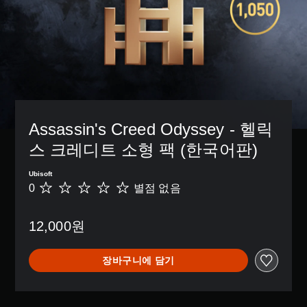
Assassin's Creed Odyssey - 헬릭
스 크레디트 소형 팩 (한국어판)
Ubisoft
0
별점 없음
별
점
없
12,000원
음
장바구니에 담기