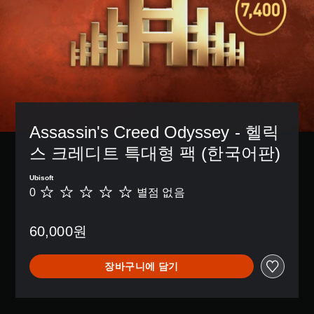
Assassin's Creed Odyssey - 헬릭
스 크레디트 특대형 팩 (한국어판)
Ubisoft
0
별점 없음
별
점
없
60,000원
음
장바구니에 담기