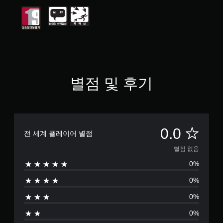
별점 및 후기
별
0.0
전 세계 플레이어 별점
점
별점 없음
0%
없
0%
음
0%
0%