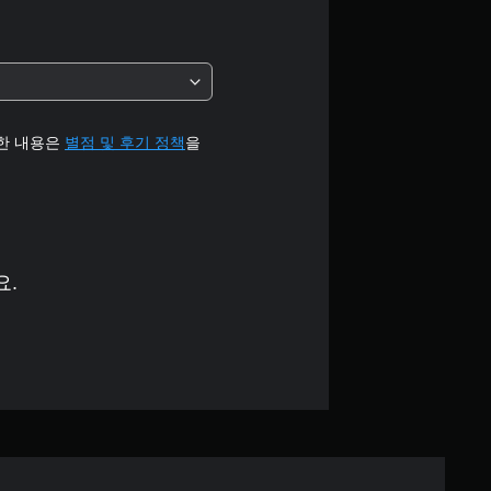
별
중
평
균
세한 내용은
별점 및 후기 정책
을
4
.
6
요.
개
별