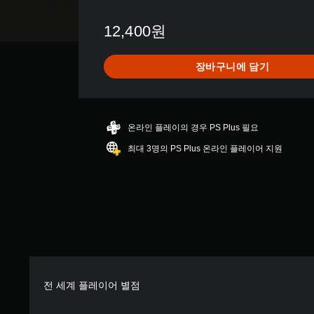
3
2
12,400원
9
별
점
장바구니에 담기
으
로
부
터
5
온라인 플레이의 경우 PS Plus 필요
개
최대 3명의 PS Plus 온라인 플레이어 지원
별
중
평
균
4
.
6
개
별
전 세계 플레이어 별점