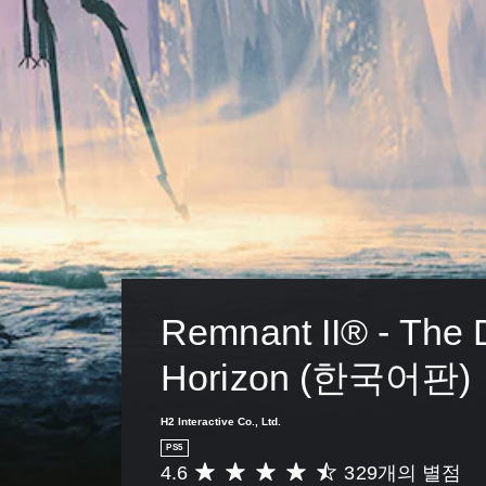
Remnant II® - The 
Horizon (한국어판)
H2 Interactive Co., Ltd.
PS5
4.6
329개의 별점
총