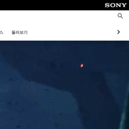
검
색
스
둘러보기