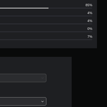
3
85%
2
4%
9
4%
별
0%
7%
점
으
로
부
터
5
개