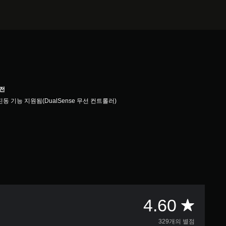
버전
진동 기능 지원됨(DualSense 무선 컨트롤러)
총
4.60
329개의 별점