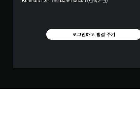
Remnant II® - The Dark Horizon (한국어판)
로그인하고 별점 주기
네루드에서 시간 속에 묻혀 있던