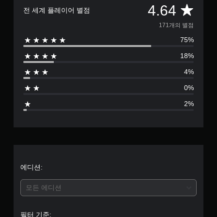
총
4.64
전 세계 플레이어 별점
1
171개의 별점
75%
7
18%
1
4%
별
0%
점
2%
으
로
부
터
에디션:
5
모든 에디션
개
필터 기준: