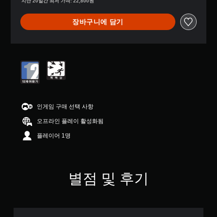
지난 20일간 최저 가격: 22,800원
으
로
장바구니에 담기
부
터
5
개
별
중
평
균
4
.
인게임 구매 선택 사항
6
4
오프라인 플레이 활성화됨
개
플레이어 1명
별
별점 및 후기