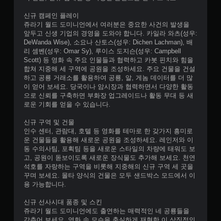
신규 캠페인 플레이
쥬라기 월드 도미니언에서 여러분은 중요한 사건의 발생을
앞두고 신생 기업의 경영을 도와야 합니다. 카일라 와츠(성우:
DeWanda Wise), 소요나 산토스(성우: Dichen Lachman), 배
리 셈벤(성우: Omar Sy), 루이스 도지슨(성우: Campbell
Scott) 등 영화 속 주요 인물들과 협력하고 카봇 핀치와 힘을
합쳐 지중해 세 구역에 공원을 조성하세요. 주요 건물을 건설
하고 공룡 거래소를 활용하여 공룡, 알, 게놈 데이터를 더 많
이 얻어 보세요. 당국이나 암시장과 협력하면서 다양한 활동
으로 신뢰를 구축하면 부화장 업그레이드나 활동 무대 등 새
로운 기회를 얻을 수 있습니다.
신규 구역 및 건물
인수 센터, 관람대, 호텔 등 영화를 테마로 한 갖가지 흥미로
운 건물들을 활용해 새로운 공원을 조성하세요. 레인저와 이
동 수의사팀, 포획팀 등을 새로운 스타일의 차량에 태워도 보
고, 공원이 돋보이도록 새로운 장식물도 추가해 보세요. 천연
석호를 자랑하는 구역을 비롯해 지중해의 신규 구역 세 곳을
꾸며 보세요. 몰타 양식의 건물은 모두 샌드박스 모드에서 이
용 가능합니다.
신규 선사시대 품종 및 스킨
쥬라기 월드 도미니언에도 출연하는 매력적인 네 공룡들을
갖추어 보세요. 영화 속 모습을 충실하게 재현한 이 상징적인