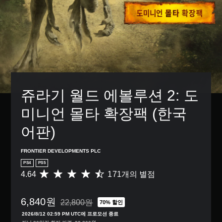
쥬라기 월드 에볼루션 2: 도
미니언 몰타 확장팩 (한국
어판)
FRONTIER DEVELOPMENTS PLC
PS4
PS5
4.64
171개의 별점
총
1
7
6,840원
1
22,800원
70% 할인
22,800원의 원래 가격에서 할인됨
별
2026/8/12 02:59 PM UTC에 프로모션 종료
점