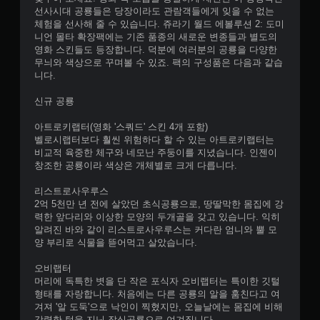
선사시대 공룡들은 당장이라도 관람객들에게 잊을 수 없는
체험을 선사해 줄 수 있습니다. 쥬라기 월드 에볼루션 2: 도미
니언 몰타 확장팩에는 기존 품종의 새로운 변종들과 별도의
영화 스킨들도 등장합니다. 덕분에 여러분의 공룡을 다양한
무늬와 색상으로 꾸며볼 수 있죠. 팩의 구성품은 다음과 같습
니다.
신규 공룡
아트로키랩터(영화 '스쿼드' 스킨 4개 포함)
벨로시랩터보다 훨씬 위험하다 할 수 있는 아트로키랩터는
비교적 육중한 체구와 네모난 주둥이를 지녔습니다. 인젠이
창조한 공룡이라 색상은 개체별로 크게 다릅니다.
리스트로사우루스
2억 5천만 년 전에 살았던 초식공룡으로, 땅딸막한 몸집에 강
력한 앞다리와 이상한 모양의 두개골을 갖고 있습니다. 익히
알려진 바와 같이 리스트로사우루스는 커다란 엄니와 뿔 모
양 부리로 식물을 뜯어먹고 살았습니다.
오비랩터
머리에 독특한 볏을 단 작은 포식자 오비랩터는 특이한 깃털
형태를 자랑합니다. 처음에는 다른 공룡의 알을 훔친다고 여
겨져 '알 도둑'으로 낙인이 찍혔지만, 오늘날에는 몸집에 비해
강력한 턱을 지닌 잡식공룡으로 여겨집니다.