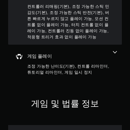
튼
컨트롤러 리매핑(기본), 조정 가능한 스틱 민
을
감도(기본), 조정 가능한 스틱 반전(기본), 버
누
튼 빠르게 누르지 않고 플레이 가능, 모션 컨
르
트롤 없이 플레이 가능, 터치 컨트롤 없이 플
지
않
레이 가능, 컨트롤러 진동 없이 플레이 가능,
아
적응형 트리거 효과 없이 플레이 가능
도
됩
니
게임 플레이
다
.
조정 가능한 난이도(기본), 컨트롤 리마인더,
튜토리얼 리마인더, 게임 일시 정지
모
션
컨
트
롤
게임 및 법률 정보
없
이
플
레
이