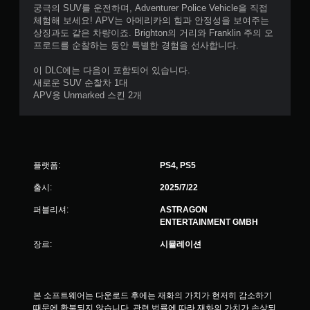
가
궁극의 SUV를 운전하며, Adventurer Police Vehicle을 직접
체험해 보세요! APV는 아메리카의 힘과 안정성을 보여주는
능
상징과도 같은 차량이죠. Brighton의 거리와 Franklin 주의 오
게
프로드를 순찰하는 동안 특별한 경험을 선사합니다.
임
을
이 DLC에는 다음이 포함되어 있습니다.
플
새로운 SUV 순찰차 1대
레
APV용 Unmarked 스킨 2개
이
할
때
모
션
컨
플랫폼:
PS4, PS5
트
출시:
2025/7/22
롤
을
퍼블리셔:
ASTRAGON
사
ENTERTAINMENT GMBH
용
하
장르:
시뮬레이션
지
않
아
도
본 소프트웨어는 다운로드 후에는 재화의 가치가 현저히 감소하기 
됩
때문에 환불되지 않습니다. 관련 법률에 따라 재화의 가치가 손상되