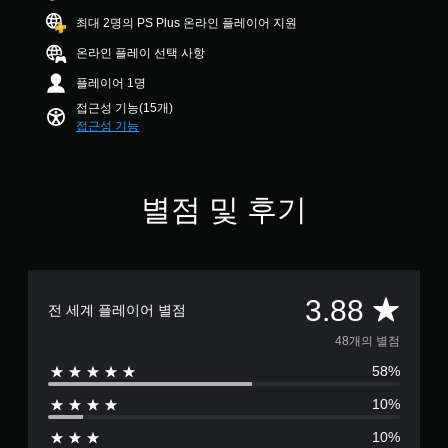
본
8
용
.
최대 2명의 PS Plus 온라인 플레이어 지원
)
개
할
별
수
온라인 플레이 선택 사항
게
컨
있
임
플레이어 1명
트
습
에
롤
니
접근성 기능(15개)
주
다
리
접근성 기능
요
.
마
스
인
토
리
더
조
별점 및 후기
및
정
언
캐
가
제
릭
든
능
터
지
한
와
게
스
관
총
임
3.88
틱
전 세계 플레이어 별점
련
컨
된
민
트
4
48개의 별점
자
감
롤
막
도
58%
을
8
만
(
검
포
10%
기
토
별
함
할
본
됩
10%
수