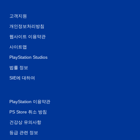
때
터
치
고객지원
기
반
개인정보처리방침
의
웹사이트 이용약관
컨
트
사이트맵
롤
을
PlayStation Studios
사
용
법률 정보
하
지
SIE에 대하여
않
아
도
됩
PlayStation 이용약관
니
다
PS Store 취소 방침
.
건강상 유의사항
컨
등급 관련 정보
트