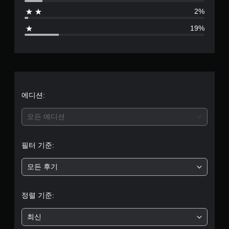
점
)
니
있
2%
다
일
습
으
.
부
니
19%
스
다
로
틱
.
민
부
감
튜
도
터
옵
토
션
리
5
에디션:
이
얼
제
리
개
공
모든 에디션
마
됩
인
별
니
더
다
필터 기준:
중
.
언
제
모든 후기
평
든
조
지
정
균
게
정렬 기준:
가
임
능
플
3
한
최신
레
스
이