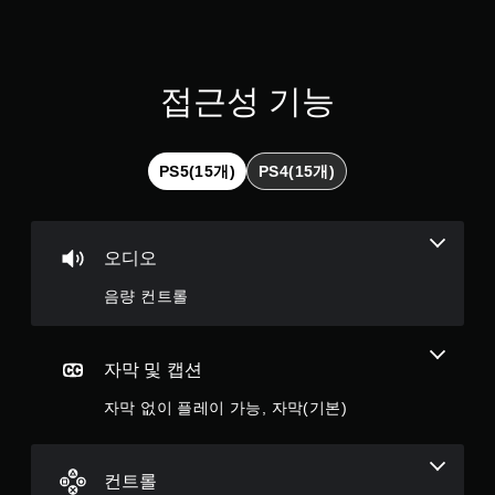
습
을
니
플
다
레
(
이
오
접근성 기능
하
프
고
라
메
인
뉴
플
PS5(15개)
PS4(15개)
를
레
탐
이
색
에
할
서
때
오디오
만
빠
가
르
음량 컨트롤
능
게
)
또
.
는
자막 및 캡션
제
한
자막 없이 플레이 가능, 자막(기본)
시
간
내
에
컨트롤
버