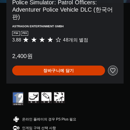
거
Police Simulator: Patrol Officers: 
않
션
션
할
기
Adventurer Police Vehicle DLC (한국어
으
을
수
때
로
선
판)
있
문
컨
택
습
에
트
하
니
ASTRAGON ENTERTAINMENT GMBH
자
롤
여
다
PS4
PS5
막
을
전
.
없
3.88
48개의 별점
총
변
반
이
4
경
적
플
8
하
인
2,400원
레
별
거
게
이
점
나
임
할
으
,
의
장바구니에 담기
수
로
일
도
있
부
부
전
습
터
컨
수
니
5
트
준
다
개
롤
을
.
별
재
낮
중
배
출
평
치
수
자
균
옵
있
막
3
션
온라인 플레이의 경우 PS Plus 필요
습
(
.
을
니
기
인게임 구매 선택 사항
8
이
다