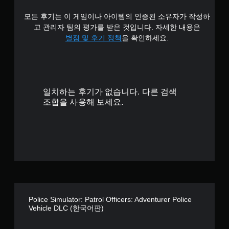
.
튜
틱
토
모든 후기는 이 게임이나 아이템의 인증된 소유자가 작성하
8
반
리
고 관리자 팀의 평가를 받은 것입니다. 자세한 내용은
전
얼
8
별점 및 후기 정책
을 확인하세요.
(
을
기
검
개
본
토
)
할
별
수
스
있
틱
일치하는 후기가 없습니다. 다른 검색
습
을
조합을 사용해 보세요.
니
반
다
전
.
시
킬
수
게
있
임
는
일
일
시
부
정
옵
Police Simulator: Patrol Officers: Adventurer Police
지
션
Vehicle DLC (한국어판)
이
게
제
임
공