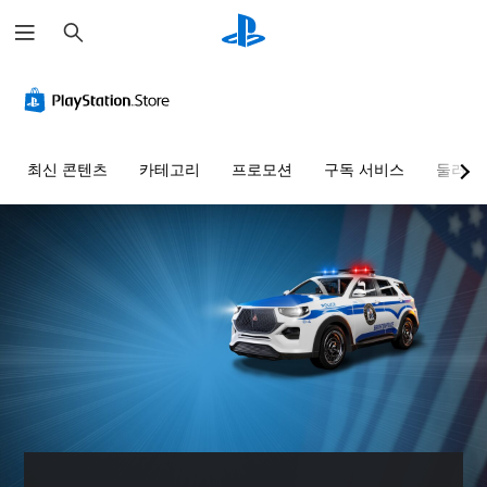
검
색
음
자
컨
조
량
막
트
정
컨
없
롤
가
트
이
러
능
롤
플
리
한
최신 콘텐츠
카테고리
프로모션
구독 서비스
둘러보
레
매
난
개
이
핑
이
별
가
(
도
적
으
능
기
(
로
본
기
게
오
)
본
임
디
)
에
사
오
음
전
사
음
성
설
전
량
대
정
설
을
화
된
정
낮
가
레
된
추
포
이
난
고
함
아
이
음
되
웃
도
소
지
옵
옵