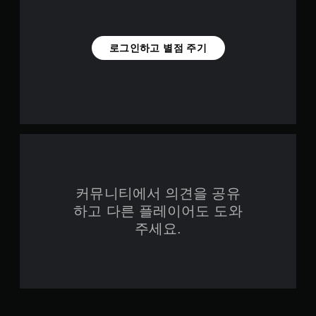
플
됩
레
니
이
다
또
로그인하고 별점 주기
.
는
영
상
버
시
튼
청
빠
중
르
에
게
언
누
제
르
든
지
지
커뮤니티에서 의견을 공유
게
않
임
하고 다른 플레이어도 도와
고
을
플
주세요.
일
레
시
이
정
가
지
능
할
수
게
있
임