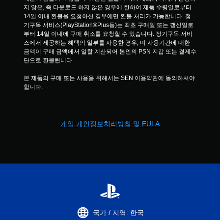
니
지 않은, 즉 다운로드 하지 않은 경우에 한하여 제품 수령일로부터 
다
14일 이내 환불을 요청하신 경우에만 환불 처리가 가능합니다. 정
.
기구독 서비스(PlayStation®Plus등)는 최초 구매일 또는 갱신일로
부터 14일 이내에 구매 취소를 요청할 수 있습니다. 정기구독 서비
터
스에서 제공하는 혜택의 일부를 사용한 경우, 미 사용기간에 대한 
금액이 구매 금액에서 일할 계산되어 본인의 PSN 지갑 또는 결제수
치
단으로 환불됩니다.
컨
트
본 제품의 구매 또는 사용을 위해서는 SEN 이용약관에 동의하셔야 
롤
합니다.
없
이
플
레
게임 개인정보처리방침 및 EULA
이
가
능
게
임
을
플
레
이
국가 / 지역: 한국
할