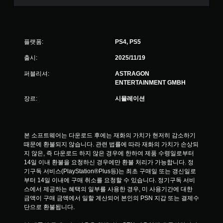
때
터
치
기
반
플랫폼:
PS4, PS5
의
출시:
2025/11/19
컨
트
퍼블리셔:
ASTRAGON
롤
ENTERTAINMENT GMBH
을
사
장르:
시뮬레이션
용
하
지
않
본 소프트웨어는 다운로드 후에는 재화의 가치가 현저히 감소하기 
아
때문에 환불되지 않습니다. 관련 법률에 따라 재화의 가치가 손상되
도
지 않은, 즉 다운로드 하지 않은 경우에 한하여 제품 수령일로부터 
됩
14일 이내 환불을 요청하신 경우에만 환불 처리가 가능합니다. 정
니
기구독 서비스(PlayStation®Plus등)는 최초 구매일 또는 갱신일로
다
부터 14일 이내에 구매 취소를 요청할 수 있습니다. 정기구독 서비
.
스에서 제공하는 혜택의 일부를 사용한 경우, 미 사용기간에 대한 
금액이 구매 금액에서 일할 계산되어 본인의 PSN 지갑 또는 결제수
컨
단으로 환불됩니다.
트