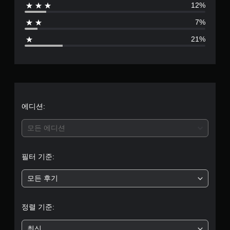
)
니
12%
있
점
다
일
습
.
7%
부
니
으
스
다
21%
틱
.
로
민
감
부
튜
도
옵
토
터
션
리
이
얼
5
제
에디션:
리
공
마
됩
개
모든 에디션
인
니
더
다
별
.
언
필터 기준:
제
중
든
조
모든 후기
지
평
정
게
가
임
균
능
정렬 기준:
플
한
레
3
스
이
최신