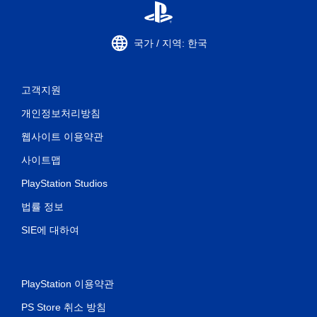
을
켜
지
않
국가 / 지역: 한국
고
도
게
고객지원
임
을
개인정보처리방침
플
레
웹사이트 이용약관
이
할
사이트맵
수
있
PlayStation Studios
습
니
법률 정보
다
SIE에 대하여
.
적
응
PlayStation 이용약관
형
트
PS Store 취소 방침