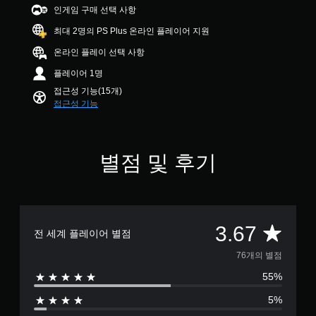
본
인게임 구매 선택 사항
용
개
.
)
할
별
최대 2명의 PS Plus 온라인 플레이어 지원
수
게
컨
있
온라인 플레이 선택 사항
임
트
습
에
롤
플레이어 1명
니
주
다
리
접근성 기능(15개)
요
.
마
접근성 기능
스
인
토
리
더
조
및
정
언
캐
별점 및 후기
가
제
릭
든
능
터
지
한
와
게
스
관
임
틱
련
컨
총
3.67
된
민
전 세계 플레이어 별점
트
자
감
롤
7
76개의 별점
막
도
을
만
(
검
55%
6
포
기
토
함
5%
할
본
별
됩
수