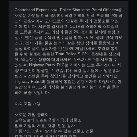
가
능
Contraband Expansion이 Police Simulator: Patrol Officers에
새로운 차원을 더해 줍니다. 국경 지역의 인력 부족 때문에 당
게
신의 관할서에서 고속도로와 연결된 두 개의 검문소를 책임
임
져야 합니다. 서류를 검사하고, CCTV와 스파이크 스트립으
을
로 교통을 통제하고, 의심이 들면 2차 검사를 실시해 트렁크,
플
실내, 엔진 등을 수색해 밀수품을 찾아내세요. 생체 인식 키오
레
스크, 검사 거울, 물질 분석기 같은 첨단 장비를 활용하고 비
이
살상 라이플로 용의자를 안전하게 제압하세요. 추격과 통제
할
를 위해 설계된 튼튼한 Titan Police SUV의 운전대를 잡으세
때
요. 역동적인 상황에 대비하세요: NPC가 도주를 시도할 수
모
있으며, Highway Patrol DLC로 격화되는 도보 추격전이나 차
션
량 추격전이 발생할 수 있습니다. 국경 감시탑에서 망원경과
컨
펜스 시스템을 통해 침입자를 감시하고 보안을 관리하세요.
트
Highway Patrol과 깔끔하게 통합된 콘텐츠가 더 다양하고, 현
롤
실감 넘치며, 도전 의식을 불러일으켜 여러분의 경력을 풍성
을
하게 해줄 것입니다.
사
용
DLC 포함 내용:
하
지
새로운 게임 플레이
않
고속도로와 연결된 2개의 국경 검문소
아
입국 지점의 서류, 차량, 인원 검사
도
역동적인 상황이 발생할 수 있는 검문소 검문
됩
추가 체포 시나리오 및 용의자 저항