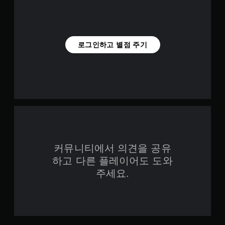
플
됩
레
니
이
다
또
.
는
로그인하고 별점 주기
영
상
버
시
튼
청
빠
중
르
에
게
언
누
제
르
든
지
지
게
않
커뮤니티에서 의견을 공유
임
고
을
하고 다른 플레이어도 도와
플
일
레
주세요.
시
이
정
가
지
능
할
수
게
있
임