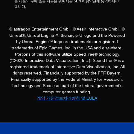
본 제품의 구매 또는 사용을 위해서는 SEN 이용약관에 동의하셔야 
롤
합니다.
러
진
동
없
© astragon Entertainment GmbH © Aesir Interactive GmbH ©
이
Unreal®, Unreal Engine™, the circle-U logo and the Powered
플
by Unreal Engine™ logo are trade­marks or registered
레
trademarks of Epic Games, Inc. in the USA and elsewhere.
이
Portions of this software utilize SpeedTree® technology
가
(©2020 Interactive Data Visualization, Inc.). SpeedTree® is a
능
registered trademark of Interactive Data Visualization, Inc. All
컨
rights reserved. Financially supported by the FFF Bayern.
트
Financially supported by the Federal Ministry for Research,
롤
Technology and Space as part of the federal government's
러
진
computer games funding.
동
게임 개인정보처리방침 및 EULA
/
햅
틱
피
드
백