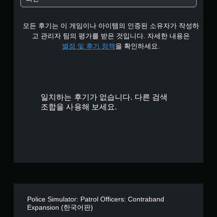
튜
틱
.
토
반
리
모든 후기는 이 게임이나 아이템의 인증된 소유자가 작성하
6
전
얼
고 관리자 팀의 평가를 받은 것입니다. 자세한 내용은
(
을
7
기
별점 및 후기 정책
을 확인하세요.
검
본
토
개
)
할
수
스
별
있
틱
습
을
일치하는 후기가 없습니다. 다른 검색
니
반
조합을 사용해 보세요.
다
전
.
시
킬
수
게
있
임
는
일
일
시
부
정
옵
지
션
Police Simulator: Patrol Officers: Contraband
이
게
Expansion (한국어판)
제
임
공