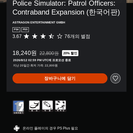
거
Police Simulator: Patrol Officers: 
않
션
션
할
기
으
을
Contraband Expansion (한국어판)
수
때
로
선
있
문
컨
택
습
ASTRAGON ENTERTAINMENT GMBH
에
트
하
니
자
PS4
PS5
롤
여
다
막
3.67
76개의 별점
을
총
전
.
없
변
7
반
이
경
6
적
플
18,240원
하
별
인
22,800원
20% 할인
22,800원의 원래 가격에서 할인됨
레
거
점
게
2026/8/12 02:59 PM UTC에 프로모션 종료
이
나
으
임
지난 20일간 최저 가격: 22,800원
할
,
로
의
수
일
부
도
있
장바구니에 담기
부
터
전
습
컨
5
수
니
트
개
준
다
롤
별
을
.
재
중
낮
배
평
출
치
균
수
자
옵
3
있
막
션
.
습
(
을
6
니
온라인 플레이의 경우 PS Plus 필요
기
이
7
다