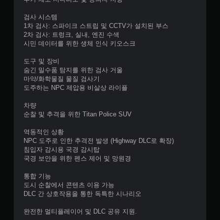
니
다
검사 시스템
.
1차 검사: 스파이크 스트립 및 CCTV가 설치된 부스
2차 검사: 트렁크, 실내, 엔진 수색
터
시민 데이터를 위한 생체 인식 키오스크
치
도구 및 장비
컨
숨긴 밀수품 탐지를 위한 검사 거울
트
마약/화학물질 물질 검사기
롤
도주하는 NPC 제압용 비살상 라이플
없
이
차량
플
순찰 및 추격을 위한 Titan Police SUV
레
이
역동적인 상황
가
NPC 도주로 인한 추격전 발생 (Highway DLC로 확장)
침입자 감시용 국경 감시탑
능
국경 보안을 위한 펜스 제어 및 망원경
게
임
통합 기능
을
도시 순찰에서 콘텐츠 이용 가능
플
DLC 간 상호작용을 통한 독특한 시나리오
레
이
완전한 멀티플레이어 및 DLC 공유 지원.
할