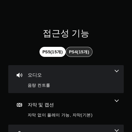
습
을
니
플
다
레
(
이
오
하
프
고
접근성 기능
라
메
인
뉴
플
를
레
탐
PS5(15개)
PS4(15개)
이
색
에
할
서
때
만
빠
오디오
가
르
능
게
음량 컨트롤
)
또
.
는
제
한
자막 및 캡션
시
자막 없이 플레이 가능, 자막(기본)
간
내
에
버