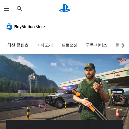
검
색
음
자
컨
조
량
막
트
정
컨
없
롤
가
트
이
러
능
롤
플
리
한
최신 콘텐츠
카테고리
프로모션
구독 서비스
둘러보
레
매
난
개
이
핑
이
별
가
(
도
적
으
능
기
(
로
본
기
게
오
)
본
임
디
)
에
사
오
음
전
사
음
성
설
전
량
대
정
설
을
화
된
정
낮
가
레
된
추
포
이
난
고
함
아
이
음
되
웃
도
소
지
옵
옵