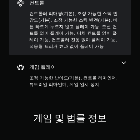
컨트롤
튼
을
컨트롤러 리매핑(기본), 조정 가능한 스틱 민
누
감도(기본), 조정 가능한 스틱 반전(기본), 버
르
튼 빠르게 누르지 않고 플레이 가능, 모션 컨
지
않
트롤 없이 플레이 가능, 터치 컨트롤 없이 플
아
레이 가능, 컨트롤러 진동 없이 플레이 가능,
도
적응형 트리거 효과 없이 플레이 가능
됩
니
다
.
게임 플레이
조정 가능한 난이도(기본), 컨트롤 리마인더,
모
튜토리얼 리마인더, 게임 일시 정지
션
컨
트
롤
없
게임 및 법률 정보
이
플
레
이