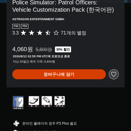
거
Police Simulator: Patrol Officers: 
않
션
션
할
기
Vehicle Customization Pack (한국어판)
으
을
수
때
로
선
있
문
ASTRAGON ENTERTAINMENT GMBH
컨
택
습
에
트
하
니
PS4
PS5
자
롤
여
다
3.3
71개의 별점
총
막
을
전
.
7
없
변
반
1
이
경
적
4,060원
별
5,800원
30% 할인
플
하
5,800원의 원래 가격에서 할인됨
인
점
레
거
2026/8/12 02:59 PM UTC에 프로모션 종료
게
으
이
나
지난 20일간 최저 가격: 5,800원
임
로
할
,
의
부
수
일
도
장바구니에 담기
터
있
부
전
5
습
컨
수
개
니
트
준
별
다
롤
을
중
.
재
낮
평
배
출
균
치
수
자
3
옵
있
막
.
션
습
3
(
온라인 플레이의 경우 PS Plus 필요
을
니
개
기
이
다