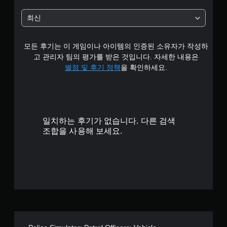
튜
틱
3
토
반
최신
리
전
.
얼
(
을
모든 후기는 이 게임이나 아이템의 인증된 소유자가 작성하
3
기
검
고 관리자 팀의 평가를 받은 것입니다. 자세한 내용은
본
토
개
별점 및 후기 정책
을 확인하세요.
)
할
수
스
별
있
틱
습
을
니
반
다
전
일치하는 후기가 없습니다. 다른 검색
.
시
조합을 사용해 보세요.
킬
수
게
있
임
는
일
일
시
부
정
옵
지
션
이
게
제
임
공