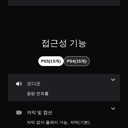
습
을
니
플
다
레
(
이
오
하
프
고
라
메
인
뉴
접근성 기능
플
를
레
탐
이
색
에
할
PS5(15개)
PS4(15개)
서
때
만
빠
가
르
능
게
오디오
)
또
.
는
음량 컨트롤
제
한
시
간
자막 및 캡션
내
에
자막 없이 플레이 가능, 자막(기본)
버