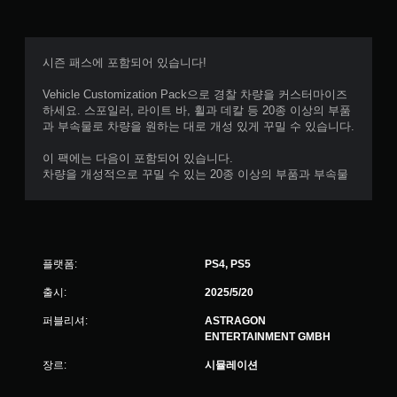
가
능
게
시즌 패스에 포함되어 있습니다!
임
을
Vehicle Customization Pack으로 경찰 차량을 커스터마이즈
플
하세요. 스포일러, 라이트 바, 휠과 데칼 등 20종 이상의 부품
레
과 부속물로 차량을 원하는 대로 개성 있게 꾸밀 수 있습니다.
이
할
이 팩에는 다음이 포함되어 있습니다.
때
차량을 개성적으로 꾸밀 수 있는 20종 이상의 부품과 부속물
모
션
컨
트
롤
을
플랫폼:
PS4, PS5
사
용
출시:
2025/5/20
하
지
퍼블리셔:
ASTRAGON
않
ENTERTAINMENT GMBH
아
장르:
시뮬레이션
도
됩