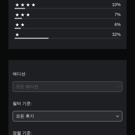
)
니
있
10%
별
다
일
습
.
부
7%
니
점
스
다
틱
6%
.
으
민
32%
감
튜
로
도
옵
토
부
션
리
이
얼
제
터
리
공
마
됩
5
에디션:
인
니
더
다
개
모든 에디션
.
언
제
별
든
조
필터 기준:
지
중
정
게
가
모든 후기
임
평
능
플
한
레
균
정렬 기준:
스
이