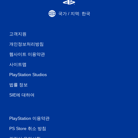
때
터
국가 / 지역: 한국
치
기
반
의
고객지원
컨
트
개인정보처리방침
롤
을
웹사이트 이용약관
사
용
사이트맵
하
PlayStation Studios
지
않
법률 정보
아
도
SIE에 대하여
됩
니
다
.
PlayStation 이용약관
컨
PS Store 취소 방침
트