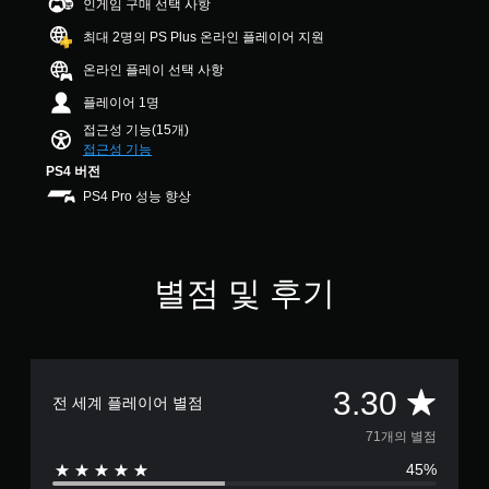
인게임 구매 선택 사항
별
본
용
.
)
할
최대 2명의 PS Plus 온라인 플레이어 지원
수
게
컨
온라인 플레이 선택 사항
있
임
트
습
에
플레이어 1명
롤
니
주
접근성 기능(15개)
다
리
요
접근성 기능
.
마
스
PS4 버전
인
토
PS4 Pro 성능 향상
리
더
조
및
정
언
캐
가
제
릭
든
능
터
별점 및 후기
지
한
와
게
스
관
임
틱
련
컨
된
민
트
자
감
롤
총
3.30
막
도
전 세계 플레이어 별점
을
만
(
검
7
포
71개의 별점
기
토
함
할
본
45%
1
됩
수