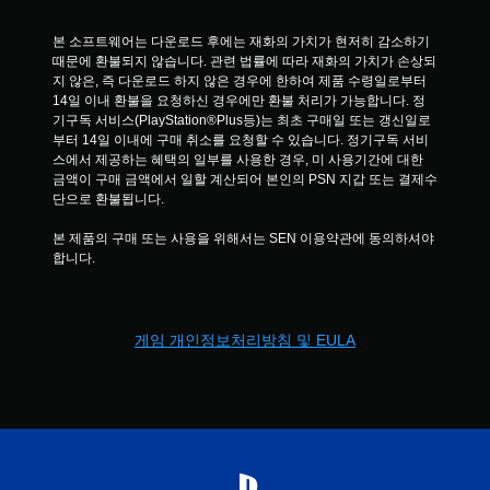
니
다
본 소프트웨어는 다운로드 후에는 재화의 가치가 현저히 감소하기 
.
때문에 환불되지 않습니다. 관련 법률에 따라 재화의 가치가 손상되
지 않은, 즉 다운로드 하지 않은 경우에 한하여 제품 수령일로부터 
터
14일 이내 환불을 요청하신 경우에만 환불 처리가 가능합니다. 정
치
기구독 서비스(PlayStation®Plus등)는 최초 구매일 또는 갱신일로
컨
부터 14일 이내에 구매 취소를 요청할 수 있습니다. 정기구독 서비
트
스에서 제공하는 혜택의 일부를 사용한 경우, 미 사용기간에 대한 
금액이 구매 금액에서 일할 계산되어 본인의 PSN 지갑 또는 결제수
롤
단으로 환불됩니다.
없
이
본 제품의 구매 또는 사용을 위해서는 SEN 이용약관에 동의하셔야 
플
합니다.
레
이
가
능
게임 개인정보처리방침 및 EULA
게
임
을
플
레
이
할