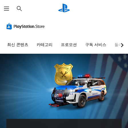
검
색
음
자
컨
조
량
막
트
정
컨
없
롤
가
트
이
러
능
롤
플
리
한
최신 콘텐츠
카테고리
프로모션
구독 서비스
둘러보
레
매
난
개
이
핑
이
별
가
(
도
적
으
능
기
(
로
본
기
게
오
)
본
임
디
)
에
사
오
음
전
사
음
성
설
전
량
대
정
설
을
화
된
정
낮
가
레
된
추
포
이
난
고
함
아
이
음
되
웃
도
소
지
옵
옵