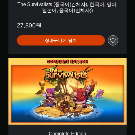
t
)
The Survivalists (중국어(간체자), 한국어, 영어,
s
,
일본어, 중국어(번체자))
(
한
중
국
국
27,800원
어
어
,
(
영
간
장바구니에 담기
어
체
,
자
일
)
본
C
,
어
o
한
,
m
국
중
p
어
국
l
,
어
e
영
(
t
어
번
e
,
체
E
일
자
d
본
)
i
어
)
t
,
i
중
o
국
Complete Edition