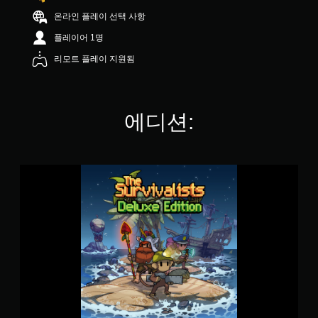
.
온라인 플레이 선택 사항
1
8
플레이어 1명
개
리모트 플레이 지원됨
별
에디션:
T
h
e
S
u
r
v
i
v
a
l
i