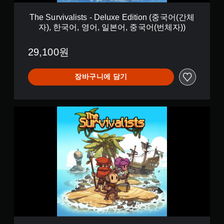
s
t
The Survivalists - Deluxe Edition (중국어(간체
s
자), 한국어, 영어, 일본어, 중국어(번체자))
-
D
e
29,100원
l
u
x
장바구니에 담기
e
E
d
T
i
h
t
e
i
S
o
u
n
r
(
v
중
i
국
v
어
a
(
l
간
i
체
s
자