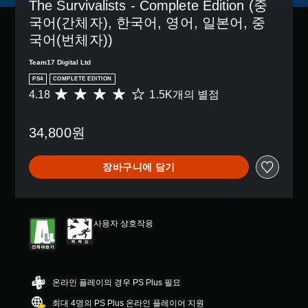
The Survivalists - Complete Edition (중
국어(간체자), 한국어, 영어, 일본어, 중
국어(번체자))
Team17 Digital Ltd
PS4
COMPLETE EDITION
4.18
1.5K개의 별점
총
1
.
34,800원
5
K
별
장바구니에 담기
점
으
로
부
터
사용자 상호작용
5
개
별
중
평
온라인 플레이의 경우 PS Plus 필요
균
최대 4명의 PS Plus 온라인 플레이어 지원
4