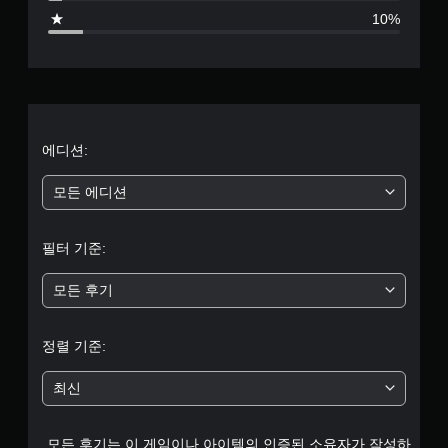
별
10%
점
으
로
부
에디션:
터
모든 에디션
5
필터 기준:
개
모든 후기
별
중
정렬 기준:
평
최신
균
모든 후기는 이 게임이나 아이템의 인증된 소유자가 작성하