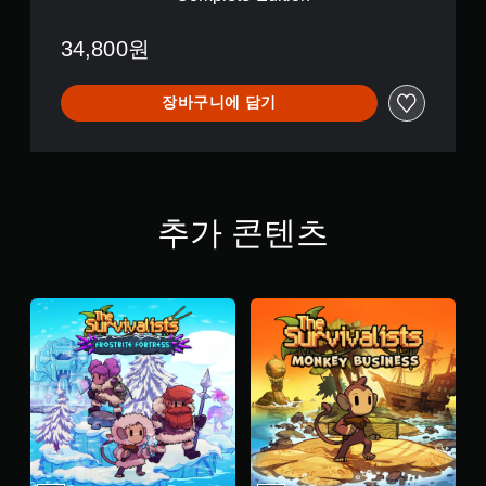
n
어
(
34,800원
번
체
자
장바구니에 담기
)
)
추가 콘텐츠