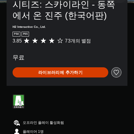
시티즈: 스카이라인 - 동쪽
에서 온 진주 (한국어판)
H2 Interactive Co., Ltd.
PS4
PS5
3.85
73개의 별점
총
7
3
무료
별
점
으
라이브러리에 추가하기
로
부
터
5
개
별
중
평
균
3
오프라인 플레이 활성화됨
.
플레이어 1명
8