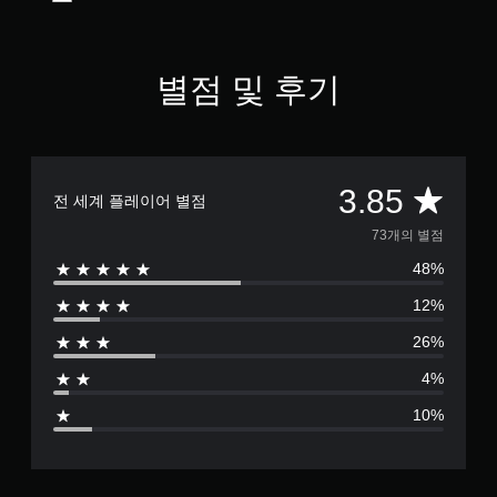
5
개
별
별점 및 후기
총
3.85
전 세계 플레이어 별점
7
73개의 별점
48%
3
12%
별
26%
점
4%
으
10%
로
부