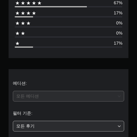
67%
별
17%
점
0%
으
0%
로
17%
부
터
5
개
에디션:
별
모든 에디션
중
필터 기준:
평
모든 후기
균