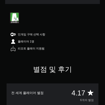
5
개
별
중
평
균
4
.
인게임 구매 선택 사항
1
7
플레이어 1명
개
리모트 플레이 지원됨
별
별점 및 후기
총
4.17
전 세계 플레이어 별점
6
6개의 별점