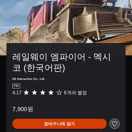
레일웨이 엠파이어 - 멕시
코 (한국어판)
H2 Interactive Co., Ltd.
PS4
4.17
6개의 별점
총
6
별
7,900원
점
으
로
장바구니에 담기
부
터