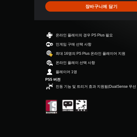
으
장바구니에 담기
로
부
터
5
개
온라인 플레이의 경우 PS Plus 필요
별
중
인게임 구매 선택 사항
평
최대 16명의 PS Plus 온라인 플레이어 지원
균
4
온라인 플레이 선택 사항
.
플레이어 1명
6
5
PS5 버전
개
진동 기능 및 트리거 효과 지원됨(DualSense 무
별