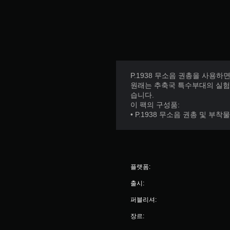
P.1938 무소음 권총을 사용
원래는 추축국 특수부대의 실험
습니다.
이 팩의 구성품:
• P.1938 무소음 권총 및 부착
플랫폼:
출시:
퍼블리셔:
장르: