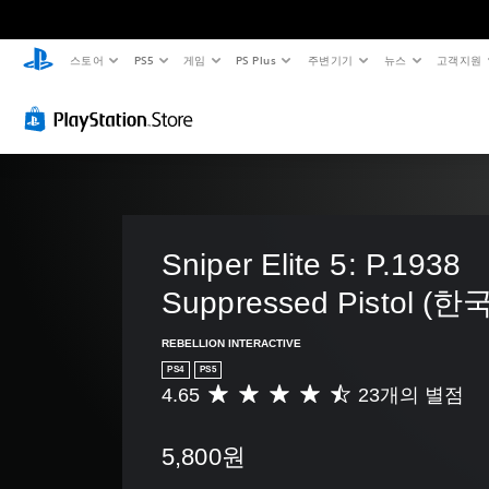
스토어
PS5
게임
PS Plus
주변기기
뉴스
고객지원
Sniper Elite 5: P.1938 
Suppressed Pistol (
REBELLION INTERACTIVE
PS4
PS5
4.65
23개의 별점
총
2
3
5,800원
별
점