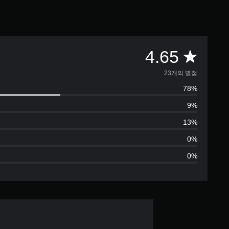
총
4.65
2
23개의 별점
78%
3
9%
별
13%
점
0%
0%
으
로
부
터