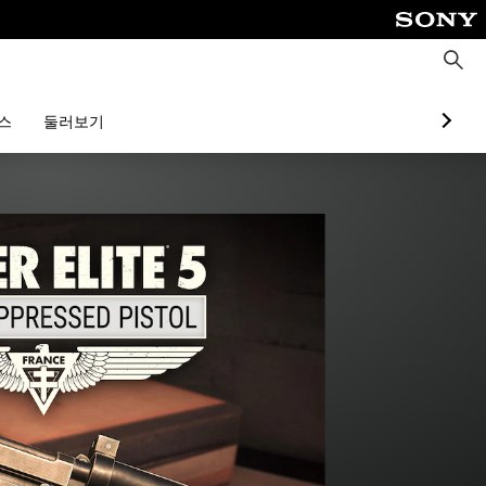
검
색
스
둘러보기