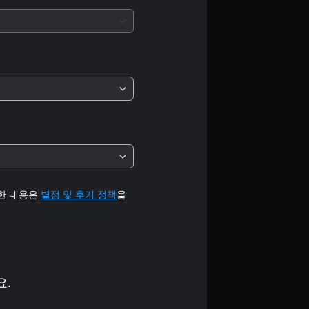
5
개
별
중
평
균
4
세한 내용은
별점 및 후기 정책
을
.
6
5
요.