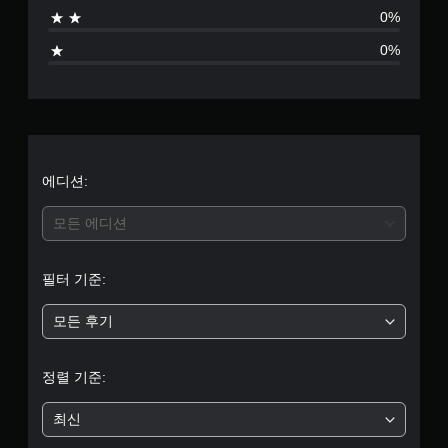
점
0%
으
0%
로
부
터
5
에디션:
개
모든 에디션
별
필터 기준:
중
모든 후기
평
균
정렬 기준:
4
최신
.