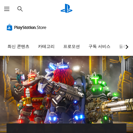
검
색
최신 콘텐츠
카테고리
프로모션
구독 서비스
둘러보