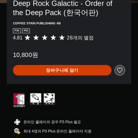
Deep Rock Galactic - Order of 
the Deep Pack (한국어판)
COFFEE STAIN PUBLISHING AB
PS4
PS5
4.81
26개의 별점
총
2
6
10,800원
별
점
으
장바구니에 담기
로
부
터
5
개
별
중
평
균
4
온라인 플레이의 경우 PS Plus 필요
.
최대 4명의 PS Plus 온라인 플레이어 지원
8
1