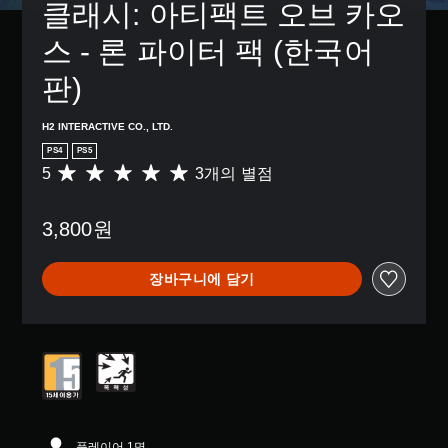
클래시: 아티팩트 오브 카오
스 - 론 파이터 팩 (한국어
판)
H2 INTERACTIVE CO., LTD.
PS4
PS5
5
3개의 별점
총
3
별
3,800원
점
으
로
장바구니에 담기
부
터
5
개
별
중
평
균
5
개
플레이어 1명