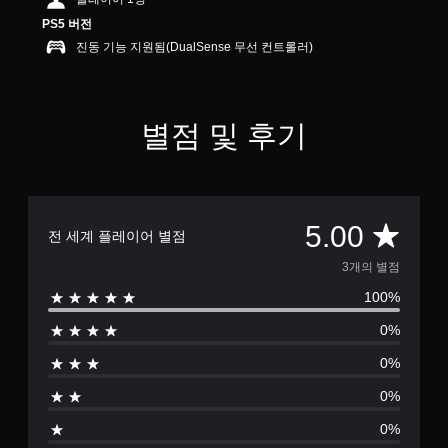
별
PS5 버전
진동 기능 지원됨(DualSense 무선 컨트롤러)
별점 및 후기
총
5.00
전 세계 플레이어 별점
3
3개의 별점
100%
별
0%
점
0%
으
0%
로
0%