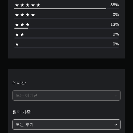
88%
별
0%
점
13%
으
0%
로
0%
부
터
5
개
에디션:
별
모든 에디션
중
필터 기준:
평
모든 후기
균