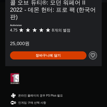
콜 오브 듀티®: 모던 워페어 II 
2022 - 데몬 헌터: 프로 팩 (한국어
판)
Activision
4.75
8개의 별점
총
8
별
25,000원
점
으
로
장바구니에 담기
부
터
5
개
별
중
평
균
4
.
온라인 플레이의 경우 PS Plus 필요
7
인게임 구매 선택 사항
5