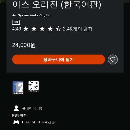
이스 오리진 (한국어판)
Arc System Works Co., Ltd.
PS4
4.49
2.4K개의 별점
총
2
.
24,000원
4
K
별
장바구니에 담기
점
으
로
부
터
5
개
별
중
평
플레이어 1명
균
PS4 버전
4
DUALSHOCK 4 진동
.
4