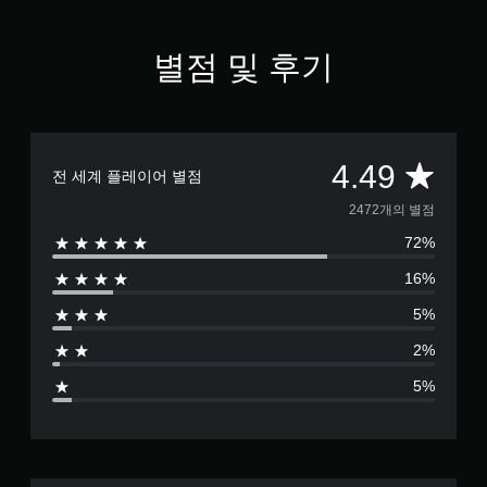
9
개
별
별점 및 후기
총
4.49
전 세계 플레이어 별점
2
2472개의 별점
72%
4
16%
7
5%
2
2%
별
5%
점
으