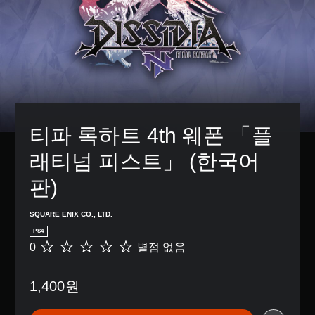
티파 록하트 4th 웨폰 「플
래티넘 피스트」 (한국어
판)
SQUARE ENIX CO., LTD.
PS4
0
별점 없음
별
점
없
1,400원
음