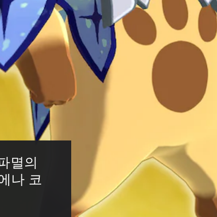
파멸의 
기에나 코