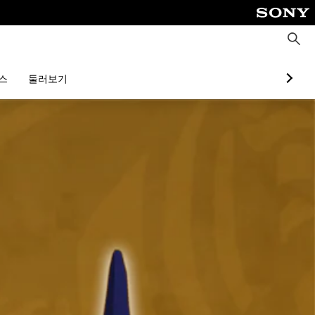
검
색
스
둘러보기