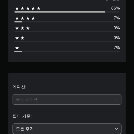
1
86%
4
7%
별
0%
점
0%
으
7%
로
부
터
5
에디션:
개
모든 에디션
별
필터 기준:
중
모든 후기
평