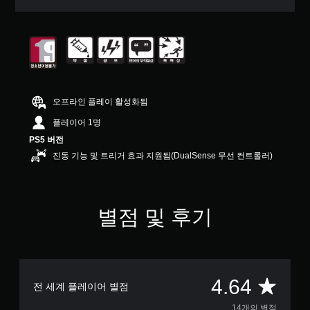
터
5
개
별
중
평
균
4
오프라인 플레이 활성화됨
.
6
플레이어 1명
4
PS5 버전
개
진동 기능 및 트리거 효과 지원됨(DualSense 무선 컨트롤러)
별
별점 및 후기
총
4.64
전 세계 플레이어 별점
14개의 별점