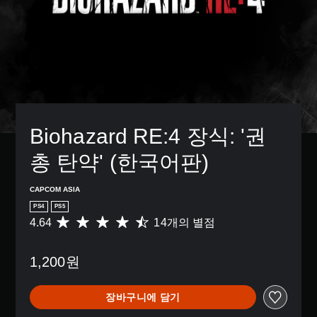
Biohazard RE:4 장식: '권
총 탄약' (한국어판)
CAPCOM ASIA
PS4
PS5
4.64
14개의 별점
총
1
4
1,200원
별
점
으
장바구니에 담기
로
부