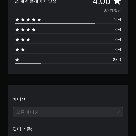
총
4.00
전 세계 플레이어 별점
8
8개의 별점
75%
별
0%
점
0%
으
0%
로
25%
부
터
5
개
에디션:
별
모든 에디션
중
필터 기준:
평