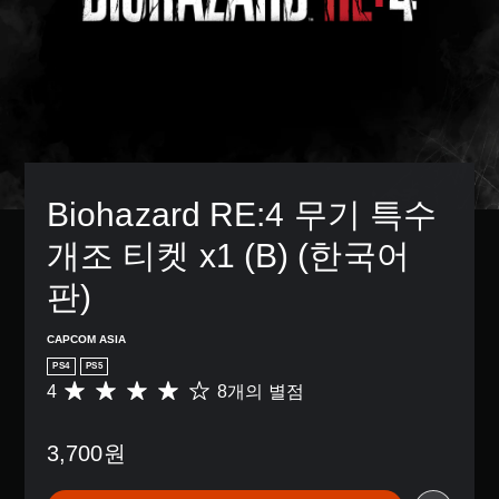
Biohazard RE:4 무기 특수 
개조 티켓 x1 (B) (한국어
판)
CAPCOM ASIA
PS4
PS5
4
8개의 별점
총
8
별
3,700원
점
으
로