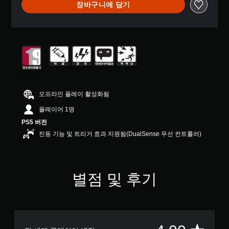
장바구니에 담기
부
터
5
개
별
중
평
균
4
개
오프라인 플레이 활성화됨
별
플레이어 1명
PS5 버전
진동 기능 및 트리거 효과 지원됨(DualSense 무선 컨트롤러)
별점 및 후기