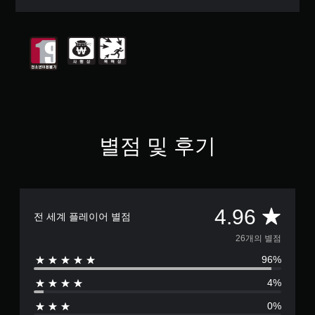
터
5
개
별
중
평
균
4
.
9
6
별점 및 후기
개
별
총
4.96
전 세계 플레이어 별점
2
26개의 별점
96%
6
4%
별
0%