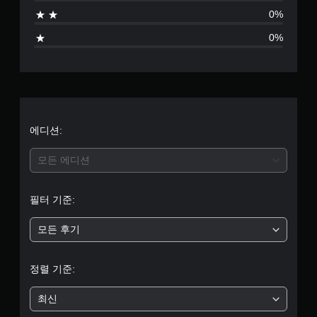
점
0%
으
0%
로
부
터
5
에디션:
개
모든 에디션
별
필터 기준:
중
모든 후기
평
균
정렬 기준:
4
최신