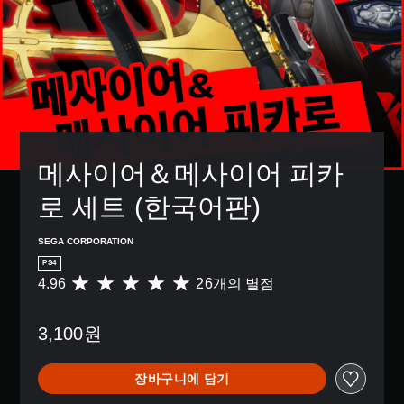
메사이어＆메사이어 피카
로 세트 (한국어판)
SEGA CORPORATION
PS4
4.96
26개의 별점
총
2
6
3,100원
별
점
으
장바구니에 담기
로
부